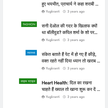
हुए भयभीत, प्राचार्य ने कहा शराबी ने
उड़ाई अफवाह
Yugkranti
3 years ago
FASHION
सनी देओल की गदर के खिलाफ क्यों
था बॉलीवुड? कपिल शर्मा के शो पर
सामने आई सच्चाई
Yugkranti
3 years ago
स्वास्थ्य
संकेत बताते हैं पेट में हो गए हैं कीड़े,
वक्त रहते नहीं दिया ध्यान तो खराब हो
जाएगी हालत
Yugkranti
3 years ago
लाइफ स्टाइल
Heart Health: दिल का रखना
चाहते हैं ख्याल तो खाना शुरू कर दें ये
4 चीजें
Yugkranti
3 years ago