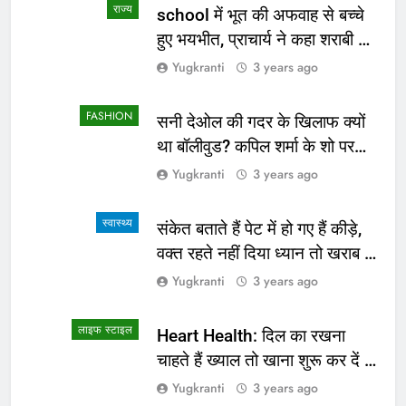
राज्य
school में भूत की अफवाह से बच्चे
हुए भयभीत, प्राचार्य ने कहा शराबी ने
उड़ाई अफवाह
Yugkranti
3 years ago
FASHION
सनी देओल की गदर के खिलाफ क्यों
था बॉलीवुड? कपिल शर्मा के शो पर
सामने आई सच्चाई
Yugkranti
3 years ago
स्वास्थ्य
संकेत बताते हैं पेट में हो गए हैं कीड़े,
वक्त रहते नहीं दिया ध्यान तो खराब हो
जाएगी हालत
Yugkranti
3 years ago
लाइफ स्टाइल
Heart Health: दिल का रखना
चाहते हैं ख्याल तो खाना शुरू कर दें ये
4 चीजें
Yugkranti
3 years ago