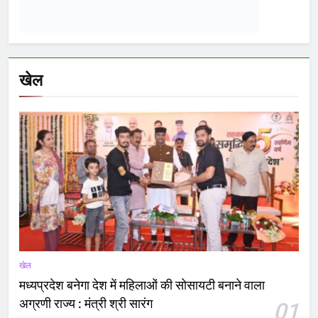
खेल
शिक्षा
02
सांदीपनि शास.मॉडल स्कूल डीडी नगर में समर कैंप का
समापन समारोह संपन्न
खेल
03
विधायक क्रिकेट प्रीमियर लीग: वार्ड क्रमांक 19, 22, 45,
57 एवं 59 की टीमों के बीच हुआ मैच
खेल
04
मंत्री श्री विश्वास सारंग ने किया ग्रीष्मकालीन खेल
प्रशिक्षण शिविर आरोह-2026 का शुभारंभ
Latest
posts
राज्य
बड़ी राहत! बस कुछ दिन में वापस