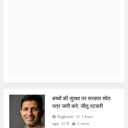
पद! चुनाव के दौरान पड़ोसी जिले के
भरोसे चला सिस्टम, बारोड़ पर
कार्रवाई की मांग
प्रमुख
Yugkranti
2 days
ago
0
1 mins
शासन के तबादला आदेश की खुली अवहेलना
या विभागीय संरक्षण! आबकारी आयुक्त की
कार्यप्रणाली पर भी सवाल ग्वालियर /दतिया।
मध्यप्रदेश आबकारी विभाग एक बार फिर
गंभीर प्रशासनिक सवालों के घेरे में है। दतिया
में विधानसभा चुनाव जैसे संवेदनशील दौर में
क़रीब दो माह तक लगातार जिला आबकारी
अधिकारी का पद व्यावहारिक रूप से खाली
रहने…
WhatsApp
Post
Share
Share
Read More