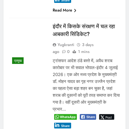
बिना ई-वे बिल और आवश्यक दस्तावेजों के पान
मसाला, गुटखा तथा आयरन-स्क्रैप से लदे
वाहनों के…
WhatsApp
Post
Share
Share
Read More
मंत्री सारंग व विधायक सबनानी ने
किया नशा मुक्ति अभियान से जुड़ने
का आह्वान
Yugkranti
4 days
ago
0
1 mins
मध्य प्रदेश
भोपाल 2 अगस्त 2026। डॉ के एम गांगुली
योगपीठ संस्था द्वारा आयोजित आठवे राज्य
स्तरीय जीवन शैली सम्मान समारोह आज
कमला पार्क स्थित आचार्य नरेंद्र देव