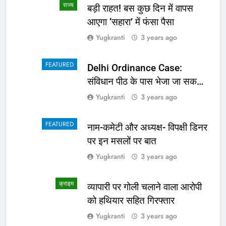
राज्य
school में भूत की अफवाह से बच्चे
हुए भयभीत, प्राचार्य ने कहा शराबी ने
उड़ाई अफवाह
Yugkranti
3 years ago
FASHION
सनी देओल की गदर के खिलाफ क्यों
था बॉलीवुड? कपिल शर्मा के शो पर
सामने आई सच्चाई
Yugkranti
3 years ago
स्वास्थ्य
संकेत बताते हैं पेट में हो गए हैं कीड़े,
वक्त रहते नहीं दिया ध्यान तो खराब हो
जाएगी हालत
Yugkranti
3 years ago
लाइफ स्टाइल
Heart Health: दिल का रखना
चाहते हैं ख्याल तो खाना शुरू कर दें ये
4 चीजें
Yugkranti
3 years ago