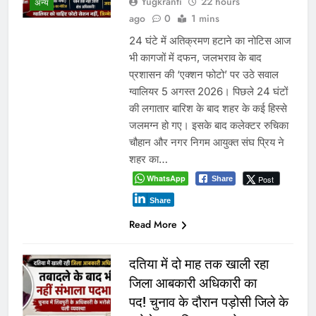
अवैध निर्माण पर सुप्रीम कोर्ट सख्त:
राज्यों को फटकार, अधिकारियों पर
अवमानना की कार्रवाई के संकेत
Yugkranti
2 days
ago
0
1 mins
नई दिल्ली
सील भवन दोबारा खोलने वालों पर FIR के
निर्देश,आवासीय क्षेत्रों में अवैध भू-उपयोग पर
कड़ा रुख भोपाल के अवैध निर्माण और भू-
उपयोग मामले में 5 अगस्त को होगी अहम
सुनवाई नई दिल्ली। देशभर में आवासीय
भूखंडों पर अवैध निर्माण, नियमों के विपरीत भू-
उपयोग और प्रशासनिक उदासीनता को लेकर
मंगलवार को सुप्रीम कोर्ट ने कड़ा रुख…
WhatsApp
Post
Share
Share