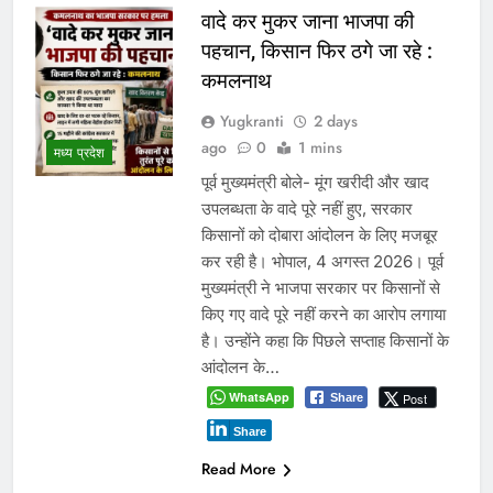
Share
Read More
इंदौर में किसके संरक्षण में चल रहा
आबकारी सिंडिकेट?
Yugkranti
3 days
ago
0
1 mins
ट्रांसफर आदेश ठंडे बस्ते में, अवैध शराब
प्रमुख
कारोबार पर भी सवाल भोपाल-इंदौर 4 जुलाई
2026। एक ओर मध्य प्रदेश के मुख्यमंत्री
डॉ. मोहन यादव का गृह नगर उज्जैन प्रदेश
का पहला ऐसा बड़ा शहर बन चुका है, जहां
शराब की दुकानों को पूरी तरह समाप्त कर दिया
गया है। वहीं दूसरी ओर मुख्यमंत्री के
प्रभार…
WhatsApp
Post
Share