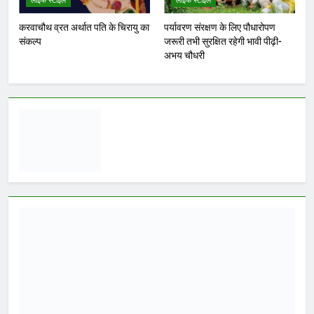
ago
0
1 mins
भोपाल, 6 अगस्त 2026। मध्यप्रदेश
मध्य प्रदेश
कांग्रेस अध्यक्ष जीतू पटवारी ने प्रदेश में बच्चों
के अपहरण और गुमशुदगी के बढ़ते मामलों पर
चिंता जताते हुए मुख्यमंत्री डॉ. मोहन यादव को
पत्र लिखकर सरकार से तत्काल राज्य स्तरीय
श्वेत पत्र जारी करने की मांग की है। पटवारी
ने कहा कि बच्चों की सुरक्षा कानून-व्यवस्था का
सबसे संवेदनशील…
WhatsApp
Post
Share
Share
Read More
ग्वालियर जलभराव: अफसरों के दौरे
और निर्देशों से नहीं, नालों/जल
निकासी पर कब्जे हटाने से निकलेगा
समाधान!