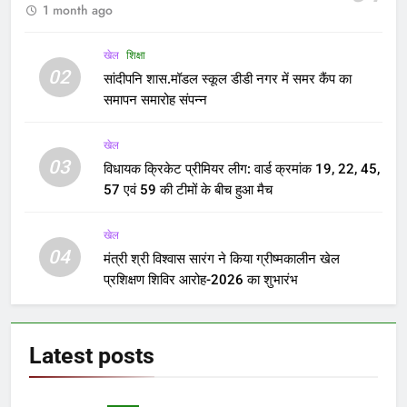
आएगा ‘सहारा’ में फंसा पैसा
Yugkranti
3 years ago
FEATURED
Delhi Ordinance Case:
संविधान पीठ के पास भेजा जा सकता
है अध्यादेश का मामला
Yugkranti
3 years ago
FEATURED
नाम-कमेटी और अध्यक्ष- विपक्षी डिनर
पर इन मसलों पर बात
Yugkranti
3 years ago
क्राइम
व्यापारी पर गोली चलाने वाला आरोपी
को हथियार सहित गिरफ्तार
Yugkranti
3 years ago