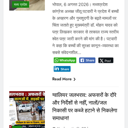
वादे कर मुकर जाना भाजपा की
पहचान, किसान फिर ठगे जा रहे :
कमलनाथ
Yugkranti
2 days
ago
0
1 mins
मध्य प्रदेश
पूर्व मुख्यमंत्री बोले- मूंग खरीदी और खाद
उपलब्धता के वादे पूरे नहीं हुए, सरकार
किसानों को दोबारा आंदोलन के लिए मजबूर
कर रही है। भोपाल, 4 अगस्त 2026। पूर्व
मुख्यमंत्री ने भाजपा सरकार पर किसानों से
किए गए वादे पूरे नहीं करने का आरोप लगाया
है। उन्होंने कहा कि पिछले सप्ताह किसानों के
आंदोलन के…
WhatsApp
Post
Share
Share
Read More