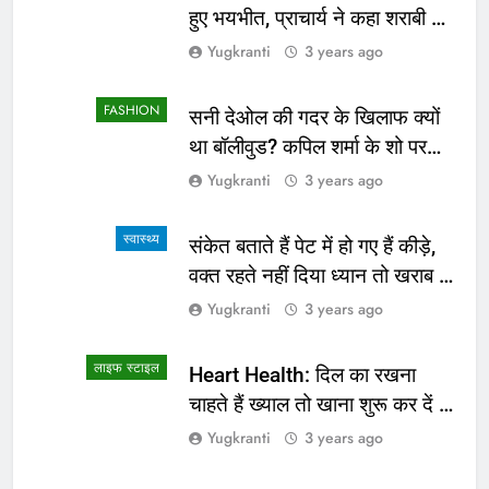
हुए भयभीत, प्राचार्य ने कहा शराबी ने
उड़ाई अफवाह
Yugkranti
3 years ago
FASHION
सनी देओल की गदर के खिलाफ क्यों
था बॉलीवुड? कपिल शर्मा के शो पर
सामने आई सच्चाई
Yugkranti
3 years ago
स्वास्थ्य
संकेत बताते हैं पेट में हो गए हैं कीड़े,
वक्त रहते नहीं दिया ध्यान तो खराब हो
जाएगी हालत
Yugkranti
3 years ago
लाइफ स्टाइल
Heart Health: दिल का रखना
चाहते हैं ख्याल तो खाना शुरू कर दें ये
4 चीजें
Yugkranti
3 years ago