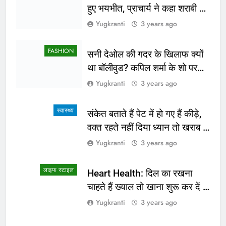
हुए भयभीत, प्राचार्य ने कहा शराबी ने
उड़ाई अफवाह
Yugkranti
3 years ago
FASHION
सनी देओल की गदर के खिलाफ क्यों
था बॉलीवुड? कपिल शर्मा के शो पर
सामने आई सच्चाई
Yugkranti
3 years ago
स्वास्थ्य
संकेत बताते हैं पेट में हो गए हैं कीड़े,
वक्त रहते नहीं दिया ध्यान तो खराब हो
जाएगी हालत
Yugkranti
3 years ago
लाइफ स्टाइल
Heart Health: दिल का रखना
चाहते हैं ख्याल तो खाना शुरू कर दें ये
4 चीजें
Yugkranti
3 years ago