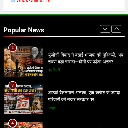
Who's Online : 10
1
आदिवासी भीख नहीं, अपना अधिकार मांगता है,
आदिवासी कोड की लड़ाई एक बार नहीं 100
Popular News
बार लड़ेंगे: उमंग सिंघार
मध्य प्रदेश
2
यूजीसी विवाद ने बढ़ाई भाजपा की मुश्किलें, अब
सबसे बड़ा सवाल—योगी पर पड़ेगा असर?
नई दिल्ली
3
आठवां वेतनमान अटका, एक करोड़ से ज्यादा
परिवारों की नजर सरकार पर
प्रमुख
4