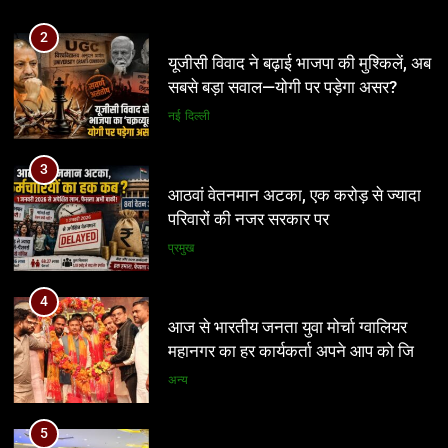
3
आठवां वेतनमान अटका, एक करोड़ से ज्यादा
2
परिवारों की नजर सरकार पर
यूजीसी विवाद ने बढ़ाई भाजपा की मुश्किलें, अब
सबसे बड़ा सवाल—योगी पर पड़ेगा असर?
प्रमुख
नई दिल्ली
4
आज से भारतीय जनता युवा मोर्चा ग्वालियर
3
महानगर का हर कार्यकर्ता अपने आप को जिला
आठवां वेतनमान अटका, एक करोड़ से ज्यादा
अध्यक्ष समझे – शिवम रानू राजावत
परिवारों की नजर सरकार पर
अन्य
प्रमुख
5
प्रतिशोध की राजनीति बंद करे भाजपा
4
सरकार, कांग्रेस अन्याय के खिलाफ निर्णायक
आज से भारतीय जनता युवा मोर्चा ग्वालियर
संघर्ष करेगी
महानगर का हर कार्यकर्ता अपने आप को जिला
मध्य प्रदेश
अध्यक्ष समझे – शिवम रानू राजावत
अन्य
6
पर्यटन क्विज प्रतियोगिता में 117 विद्यालयों
5