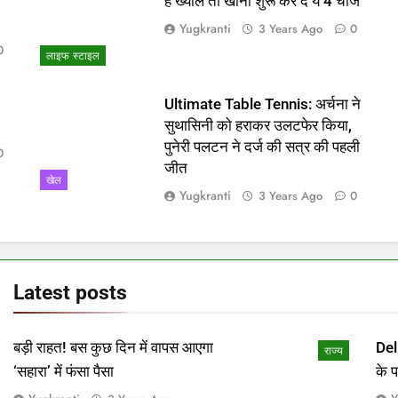
ो
हैं ख्याल तो खाना शुरू कर दें ये 4 चीजें
Yugkranti
3 Years Ago
0
0
लाइफ स्टाइल
Ultimate Table Tennis: अर्चना ने
सुथासिनी को हराकर उलटफेर किया,
पुनेरी पलटन ने दर्ज की सत्र की पहली
0
जीत
खेल
Yugkranti
3 Years Ago
0
Latest
posts
बड़ी राहत! बस कुछ दिन में वापस आएगा
Del
राज्य
‘सहारा’ में फंसा पैसा
के 
माम