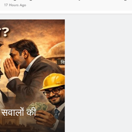
FEATURED
आरएसएस 
े आउटसोर्स
कांग्रे
फायदा, अब अपने जिले
इंदौर।भारतीय राष्ट्