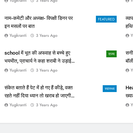
Yugkranti
Y
3 Years Ago
नाम-कमेटी और अध्यक्ष- विपक्षी डिनर पर
व्य
FEATURED
इन मसलों पर बात
हथि
Yugkranti
Y
3 Years Ago
school में भूत की अफवाह से बच्चे हुए
सनी
राज्य
भयभीत, प्राचार्य ने कहा शराबी ने उड़ाई
बॉल
अफवाह
आई 
Yugkranti
Y
3 Years Ago
संकेत बताते हैं पेट में हो गए हैं कीड़े, वक्त
Hea
स्वास्थ्य
रहते नहीं दिया ध्यान तो खराब हो जाएगी
ख्या
हालत
Yugkranti
Y
3 Years Ago