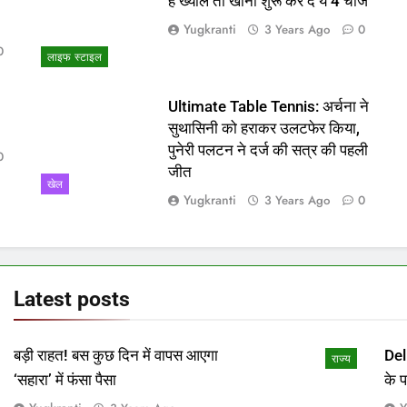
ो
हैं ख्याल तो खाना शुरू कर दें ये 4 चीजें
Yugkranti
3 Years Ago
0
0
लाइफ स्टाइल
Ultimate Table Tennis: अर्चना ने
सुथासिनी को हराकर उलटफेर किया,
पुनेरी पलटन ने दर्ज की सत्र की पहली
0
जीत
खेल
Yugkranti
3 Years Ago
0
Latest
posts
बड़ी राहत! बस कुछ दिन में वापस आएगा
Del
राज्य
‘सहारा’ में फंसा पैसा
के 
माम