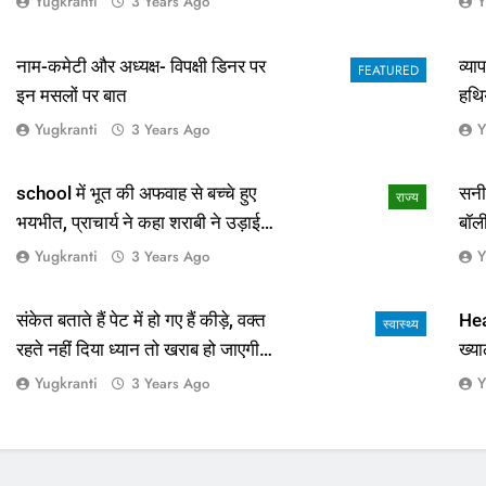
Yugkranti
Y
3 Years Ago
नाम-कमेटी और अध्यक्ष- विपक्षी डिनर पर
व्य
FEATURED
इन मसलों पर बात
हथि
Yugkranti
Y
3 Years Ago
school में भूत की अफवाह से बच्चे हुए
सनी
राज्य
भयभीत, प्राचार्य ने कहा शराबी ने उड़ाई
बॉल
अफवाह
आई 
Yugkranti
Y
3 Years Ago
संकेत बताते हैं पेट में हो गए हैं कीड़े, वक्त
Hea
स्वास्थ्य
रहते नहीं दिया ध्यान तो खराब हो जाएगी
ख्या
हालत
Yugkranti
Y
3 Years Ago