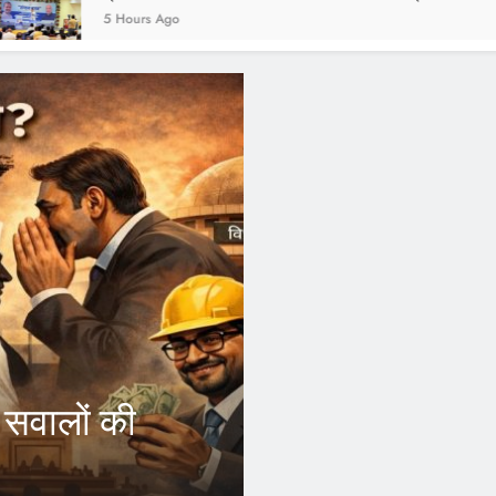
go
2 Years Ago
FEATURED
आरएसएस और जनसं
र्स
कांग्रेस छोड़ उन
ब अपने जिले
इंदौर।भारतीय राष्ट्रीय कांग्रेस के मह