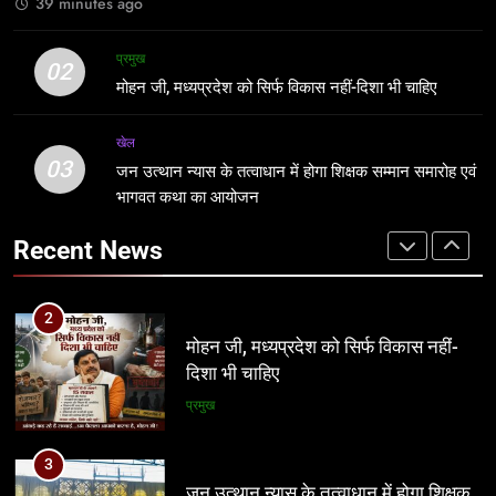
39 minutes ago
2
1
मोहन जी, मध्यप्रदेश को सिर्फ विकास नहीं-
प्रमुख
युग क्रांति फिर बना जनता की आवाज, ऊमरी
02
दिशा भी चाहिए
मोहन जी, मध्यप्रदेश को सिर्फ विकास नहीं-दिशा भी चाहिए
का ‘अवैध’ चेक पोस्ट हटा
प्रमुख
प्रमुख
खेल
03
जन उत्थान न्यास के तत्वाधान में होगा शिक्षक सम्मान समारोह एवं
3
2
भागवत कथा का आयोजन
जन उत्थान न्यास के तत्वाधान में होगा शिक्षक
मोहन जी, मध्यप्रदेश को सिर्फ विकास नहीं-
सम्मान समारोह एवं भागवत कथा का आयोजन
दिशा भी चाहिए
Recent News
खेल
प्रमुख
4
3
आदिवासी भीख नहीं, अपना अधिकार मांगता है,
जन उत्थान न्यास के तत्वाधान में होगा शिक्षक
आदिवासी कोड की लड़ाई एक बार नहीं 100
सम्मान समारोह एवं भागवत कथा का आयोजन
बार लड़ेंगे: उमंग सिंघार
मध्य प्रदेश
खेल
5
4
यूजीसी विवाद ने बढ़ाई भाजपा की मुश्किलें, अब