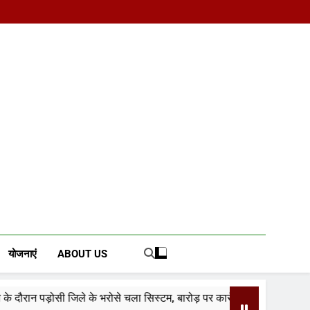
d News Portal
योजनाएं
ABOUT US
े के भरोसे चला सिस्टम, बारोड़ पर कार्रवाई की मांग
वादे