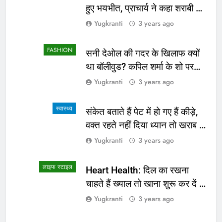
हुए भयभीत, प्राचार्य ने कहा शराबी ने
उड़ाई अफवाह
Yugkranti
3 years ago
FASHION
सनी देओल की गदर के खिलाफ क्यों
था बॉलीवुड? कपिल शर्मा के शो पर
सामने आई सच्चाई
Yugkranti
3 years ago
स्वास्थ्य
संकेत बताते हैं पेट में हो गए हैं कीड़े,
वक्त रहते नहीं दिया ध्यान तो खराब हो
जाएगी हालत
Yugkranti
3 years ago
लाइफ स्टाइल
Heart Health: दिल का रखना
चाहते हैं ख्याल तो खाना शुरू कर दें ये
4 चीजें
Yugkranti
3 years ago