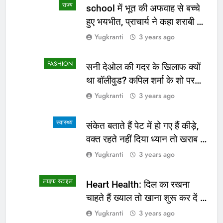
राज्य
school में भूत की अफवाह से बच्चे
हुए भयभीत, प्राचार्य ने कहा शराबी ने
उड़ाई अफवाह
Yugkranti
3 years ago
FASHION
सनी देओल की गदर के खिलाफ क्यों
था बॉलीवुड? कपिल शर्मा के शो पर
सामने आई सच्चाई
Yugkranti
3 years ago
स्वास्थ्य
संकेत बताते हैं पेट में हो गए हैं कीड़े,
वक्त रहते नहीं दिया ध्यान तो खराब हो
जाएगी हालत
Yugkranti
3 years ago
लाइफ स्टाइल
Heart Health: दिल का रखना
चाहते हैं ख्याल तो खाना शुरू कर दें ये
4 चीजें
Yugkranti
3 years ago