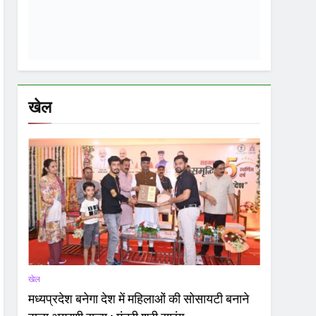
खेल
मध्यप्रदेश बनेगा देश में महिलाओं की सोसायटी बनाने
वाला अग्रणी राज्य : मंत्री श्री सारंग
01
1 Month Ago
खेल
शिक्षा
02
सांदीपनि शास.मॉडल स्कूल डीडी नगर में समर कैंप
का समापन समारोह संपन्न
खेल
03
विधायक क्रिकेट प्रीमियर लीग: वार्ड क्रमांक 19,
22, 45, 57 एवं 59 की टीमों के बीच हुआ मैच
खेल
04