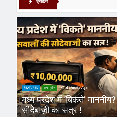
ब्रेकिंग
5 Hour
1 Year Ago
FEATURED
ी
CM Yogi के फैसले से आउ
कर्मचारियों को होगा फायदा