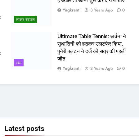
ो
हैं ख्याल तो खाना शुरू कर दें ये 4 चीजें
Yugkranti
3 Years Ago
0
0
लाइफ स्टाइल
Ultimate Table Tennis: अर्चना ने
सुथासिनी को हराकर उलटफेर किया,
पुनेरी पलटन ने दर्ज की सत्र की पहली
0
जीत
खेल
Yugkranti
3 Years Ago
0
Latest
posts
बड़ी राहत! बस कुछ दिन में वापस आएगा
Del
राज्य
‘सहारा’ में फंसा पैसा
के 
माम