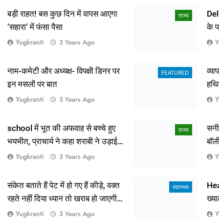
Yugkranti
Y
3 Years Ago
नाम-कमेटी और अध्यक्ष- विपक्षी डिनर पर
व्य
FEATURED
इन मसलों पर बात
हथि
Yugkranti
Y
3 Years Ago
school में भूत की अफवाह से बच्चे हुए
सनी
राज्य
भयभीत, प्राचार्य ने कहा शराबी ने उड़ाई
बॉल
अफवाह
आई 
Yugkranti
Y
3 Years Ago
संकेत बताते हैं पेट में हो गए हैं कीड़े, वक्त
Hea
स्वास्थ्य
रहते नहीं दिया ध्यान तो खराब हो जाएगी
ख्या
हालत
Yugkranti
Y
3 Years Ago