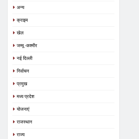
अन्य
क्राइम
खेल
जम्मू -कश्मीर
नई दिल्ली
निर्वाचन
प्रमुख
मध्य प्रदेश
योजनाएं
5
रीवा के कमिश्नर का अनूठा नवाचार: हर
राजस्थान
विद्यार्थी को मिलेगा करियर मार्गदर्शन, शिक्षा
राज्य
व्यवस्था में बदलाव की नई पहल
शिक्षा