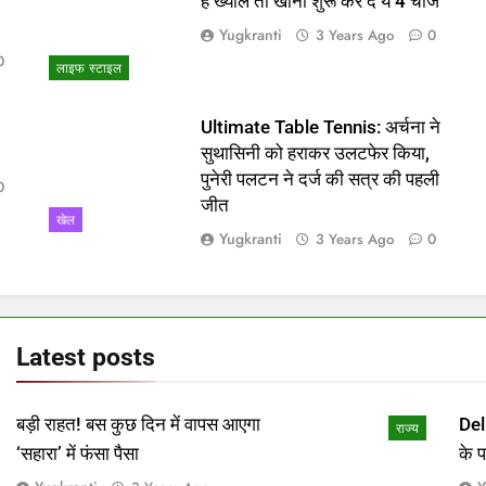
ो
हैं ख्याल तो खाना शुरू कर दें ये 4 चीजें
Yugkranti
3 Years Ago
0
0
लाइफ स्टाइल
Ultimate Table Tennis: अर्चना ने
सुथासिनी को हराकर उलटफेर किया,
पुनेरी पलटन ने दर्ज की सत्र की पहली
0
जीत
खेल
Yugkranti
3 Years Ago
0
Latest
posts
बड़ी राहत! बस कुछ दिन में वापस आएगा
Del
राज्य
‘सहारा’ में फंसा पैसा
के 
माम