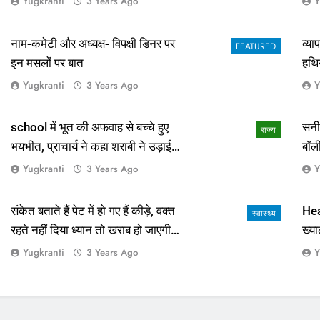
Yugkranti
Y
3 Years Ago
नाम-कमेटी और अध्यक्ष- विपक्षी डिनर पर
व्य
FEATURED
इन मसलों पर बात
हथि
Yugkranti
Y
3 Years Ago
school में भूत की अफवाह से बच्चे हुए
सनी
राज्य
भयभीत, प्राचार्य ने कहा शराबी ने उड़ाई
बॉल
अफवाह
आई 
Yugkranti
Y
3 Years Ago
संकेत बताते हैं पेट में हो गए हैं कीड़े, वक्त
Hea
स्वास्थ्य
रहते नहीं दिया ध्यान तो खराब हो जाएगी
ख्या
हालत
Yugkranti
Y
3 Years Ago