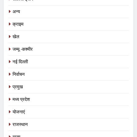
अन्य
क्राइम
खेल
जम्मू -कश्मीर
नई दिल्ली
निर्वाचन
प्रमुख
मध्य प्रदेश
5
योजनाएं
यूजीसी विवाद ने बढ़ाई भाजपा की मुश्किलें, अब
राजस्थान
सबसे बड़ा सवाल—योगी पर पड़ेगा असर?
नई दिल्ली