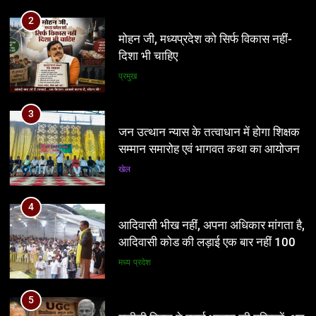
2
सम्मान समारोह एवं भागवत कथा का आयोजन
मोहन जी, मध्यप्रदेश को सिर्फ विकास नहीं-
खेल
दिशा भी चाहिए
प्रमुख
4
आदिवासी भीख नहीं, अपना अधिकार मांगता है,
3
आदिवासी कोड की लड़ाई एक बार नहीं 100
जन उत्थान न्यास के तत्वाधान में होगा शिक्षक
बार लड़ेंगे: उमंग सिंघार
मध्य प्रदेश
सम्मान समारोह एवं भागवत कथा का आयोजन
खेल
5
यूजीसी विवाद ने बढ़ाई भाजपा की मुश्किलें, अब
4
सबसे बड़ा सवाल—योगी पर पड़ेगा असर?
आदिवासी भीख नहीं, अपना अधिकार मांगता है,
नई दिल्ली
आदिवासी कोड की लड़ाई एक बार नहीं 100
बार लड़ेंगे: उमंग सिंघार
मध्य प्रदेश
6
आठवां वेतनमान अटका, एक करोड़ से ज्यादा
5
परिवारों की नजर सरकार पर
यूजीसी विवाद ने बढ़ाई भाजपा की मुश्किलें, अब
प्रमुख