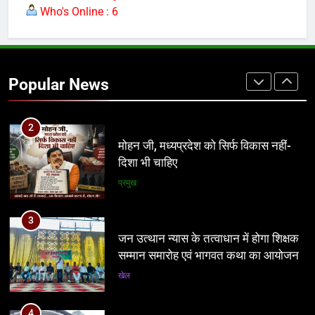
युग क्रांति फिर बना जनता की आवाज, ऊमरी
Who's Online : 6
का ‘अवैध’ चेक पोस्ट हटा
प्रमुख
Popular News
2
मोहन जी, मध्यप्रदेश को सिर्फ विकास नहीं-
दिशा भी चाहिए
प्रमुख
3
जन उत्थान न्यास के तत्वाधान में होगा शिक्षक
सम्मान समारोह एवं भागवत कथा का आयोजन
खेल
4
आदिवासी भीख नहीं, अपना अधिकार मांगता है,
आदिवासी कोड की लड़ाई एक बार नहीं 100