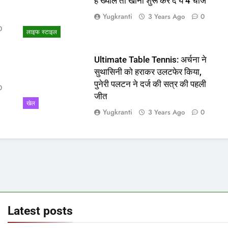
ो
हैं ख्याल तो खाना शुरू कर दें ये 4 चीजें
Yugkranti
3 Years Ago
0
0
लाइफ स्टाइल
Ultimate Table Tennis: अर्चना ने
सुथासिनी को हराकर उलटफेर किया,
पुनेरी पलटन ने दर्ज की सत्र की पहली
0
जीत
खेल
Yugkranti
3 Years Ago
0
Latest
posts
बड़ी राहत! बस कुछ दिन में वापस आएगा
Del
राज्य
‘सहारा’ में फंसा पैसा
के 
माम