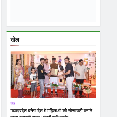
खेल
मध्यप्रदेश बनेगा देश में महिलाओं की सोसायटी बनाने
वाला अग्रणी राज्य : मंत्री श्री सारंग
01
1 Month Ago
खेल
शिक्षा
02
सांदीपनि शास.मॉडल स्कूल डीडी नगर में समर कैंप
का समापन समारोह संपन्न
खेल
03
विधायक क्रिकेट प्रीमियर लीग: वार्ड क्रमांक 19,
22, 45, 57 एवं 59 की टीमों के बीच हुआ मैच
खेल
04