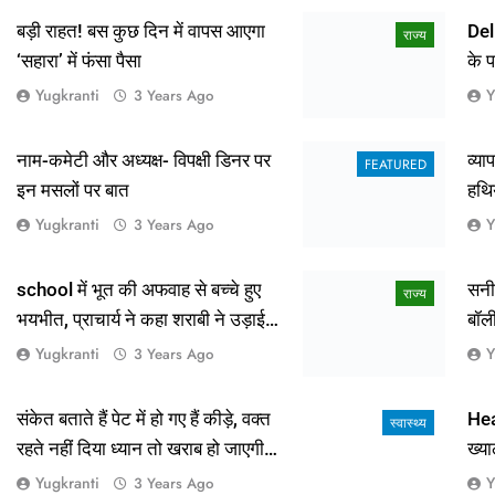
Yugkranti
Y
3 Years Ago
नाम-कमेटी और अध्यक्ष- विपक्षी डिनर पर
व्य
FEATURED
इन मसलों पर बात
हथि
Yugkranti
Y
3 Years Ago
school में भूत की अफवाह से बच्चे हुए
सनी
राज्य
भयभीत, प्राचार्य ने कहा शराबी ने उड़ाई
बॉल
अफवाह
आई 
Yugkranti
Y
3 Years Ago
संकेत बताते हैं पेट में हो गए हैं कीड़े, वक्त
Hea
स्वास्थ्य
रहते नहीं दिया ध्यान तो खराब हो जाएगी
ख्या
हालत
Yugkranti
Y
3 Years Ago