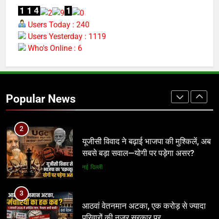
1
आदिवासी भीख नहीं, अपना अधिकार मांगता है,
Users Today : 240
आदिवासी कोड की लड़ाई एक बार नहीं 100
Users Yesterday : 1119
बार लड़ेंगे: उमंग सिंघार
मध्य प्रदेश
Who's Online : 6
2
यूजीसी विवाद ने बढ़ाई भाजपा की मुश्किलें, अब
सबसे बड़ा सवाल—योगी पर पड़ेगा असर?
Popular News
नई दिल्ली
3
आठवां वेतनमान अटका, एक करोड़ से ज्यादा
परिवारों की नजर सरकार पर
प्रमुख
4
आज से भारतीय जनता युवा मोर्चा ग्वालियर