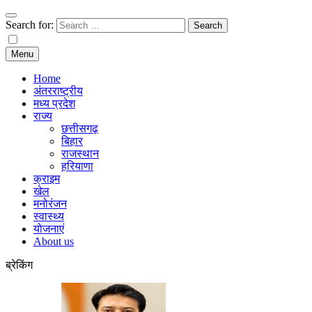
Search for:
Menu
Home
अंतरराष्ट्रीय
मध्य प्रदेश
राज्य
छत्तीसगढ़
बिहार
राजस्थान
हरियाणा
क्राइम
खेल
मनोरंजन
स्वास्थ्य
योजनाएं
About us
ब्रेकिंग