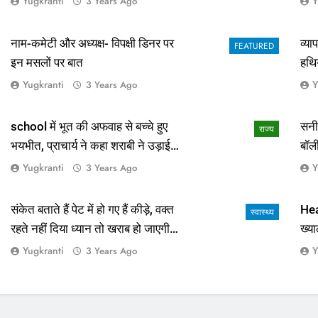
Yugkranti
Y
3 Years Ago
नाम-कमेटी और अध्यक्ष- विपक्षी डिनर पर
व्य
FEATURED
इन मसलों पर बात
हथि
Yugkranti
Y
3 Years Ago
school में भूत की अफवाह से बच्चे हुए
सनी
राज्य
भयभीत, प्राचार्य ने कहा शराबी ने उड़ाई
बॉल
अफवाह
आई 
Yugkranti
Y
3 Years Ago
संकेत बताते हैं पेट में हो गए हैं कीड़े, वक्त
Hea
स्वास्थ्य
रहते नहीं दिया ध्यान तो खराब हो जाएगी
ख्या
हालत
Yugkranti
Y
3 Years Ago