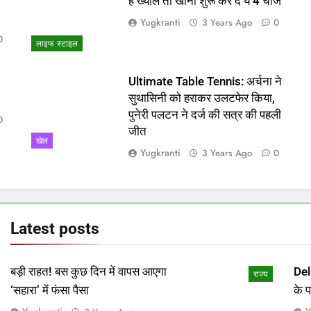
ो
हैं ख्याल तो खाना शुरू कर दें ये 4 चीजें
Yugkranti
3 Years Ago
0
0
लाइफ स्टाइल
Ultimate Table Tennis: अर्चना ने
सुथासिनी को हराकर उलटफेर किया,
पुनेरी पलटन ने दर्ज की सत्र की पहली
0
जीत
खेल
Yugkranti
3 Years Ago
0
Latest
posts
बड़ी राहत! बस कुछ दिन में वापस आएगा
Del
राज्य
‘सहारा’ में फंसा पैसा
के 
माम