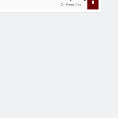
24 Hours Ago
2 Years Ago
EATURED
रएसएस और जनसंघ चाहते थे कि मैं भ
ांग्रेस छोड़ उनके साथ चला जाऊं
दौर।भारतीय राष्ट्रीय कांग्रेस के महासचिव दिग्विजय सिंह शनिवार को इंदौर आए। वे कुछ