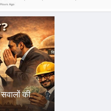
F
आ
ैसले से आउटसोर्स
क
ो होगा फायदा, अब अपने जिले
इं