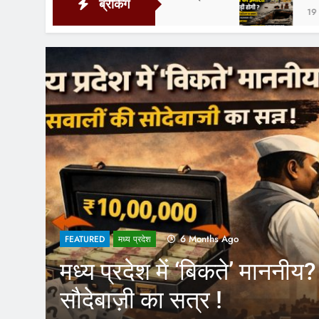
ब्रेकिंग
19 Hours Ago
1 Year Ago
FEATURED
नीय? सवालों की
CM Yogi के फ
कर्मचारियों क