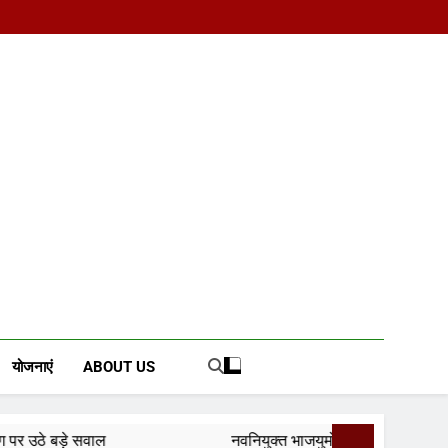
d News Portal
योजनाएं
ABOUT US
नवनियुक्त भाजयुमो जिला अध्यक्ष का वरिष्ठ नेतृत्व के सान्निध्य