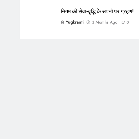
निगम की सेवा-वृद्धि के सपनों पर ग्रहण!
Yugkranti
3 Months Ago
0
5
आईआईटी बॉम्बे का प्रशिक्षण या भ्रष्टाचा
पर पर्दा? मध्य प्रदेश के लोक निर्माण