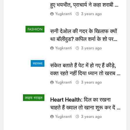
हुए भयभीत, प्राचार्य ने कहा शराबी ने
उड़ाई अफवाह
Yugkranti
3 years ago
FASHION
सनी देओल की गदर के खिलाफ क्यों
था बॉलीवुड? कपिल शर्मा के शो पर
सामने आई सच्चाई
Yugkranti
3 years ago
स्वास्थ्य
संकेत बताते हैं पेट में हो गए हैं कीड़े,
वक्त रहते नहीं दिया ध्यान तो खराब हो
जाएगी हालत
Yugkranti
3 years ago
लाइफ स्टाइल
Heart Health: दिल का रखना
चाहते हैं ख्याल तो खाना शुरू कर दें ये
4 चीजें
Yugkranti
3 years ago