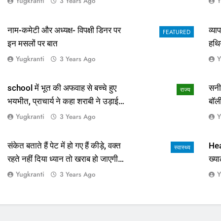
Yugkranti
Y
3 Years Ago
नाम-कमेटी और अध्यक्ष- विपक्षी डिनर पर
व्य
FEATURED
इन मसलों पर बात
हथि
Yugkranti
Y
3 Years Ago
school में भूत की अफवाह से बच्चे हुए
सनी
राज्य
भयभीत, प्राचार्य ने कहा शराबी ने उड़ाई
बॉल
अफवाह
आई 
Yugkranti
Y
3 Years Ago
संकेत बताते हैं पेट में हो गए हैं कीड़े, वक्त
Hea
स्वास्थ्य
रहते नहीं दिया ध्यान तो खराब हो जाएगी
ख्या
हालत
Yugkranti
Y
3 Years Ago