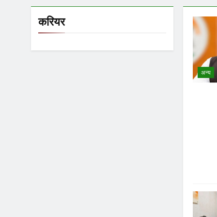
करियर
अन्य