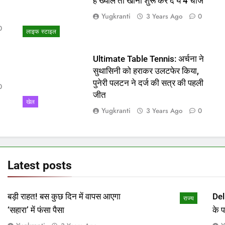
ो
हैं ख्याल तो खाना शुरू कर दें ये 4 चीजें
Yugkranti
3 Years Ago
0
0
लाइफ स्टाइल
Ultimate Table Tennis: अर्चना ने
सुथासिनी को हराकर उलटफेर किया,
पुनेरी पलटन ने दर्ज की सत्र की पहली
0
जीत
खेल
Yugkranti
3 Years Ago
0
Latest
posts
बड़ी राहत! बस कुछ दिन में वापस आएगा
Del
राज्य
‘सहारा’ में फंसा पैसा
के 
माम