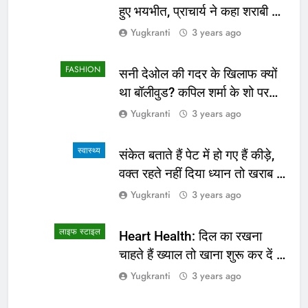
हुए भयभीत, प्राचार्य ने कहा शराबी ने
उड़ाई अफवाह
Yugkranti
3 years ago
FASHION
सनी देओल की गदर के खिलाफ क्यों
था बॉलीवुड? कपिल शर्मा के शो पर
सामने आई सच्चाई
Yugkranti
3 years ago
स्वास्थ्य
संकेत बताते हैं पेट में हो गए हैं कीड़े,
वक्त रहते नहीं दिया ध्यान तो खराब हो
जाएगी हालत
Yugkranti
3 years ago
लाइफ स्टाइल
Heart Health: दिल का रखना
चाहते हैं ख्याल तो खाना शुरू कर दें ये
4 चीजें
Yugkranti
3 years ago