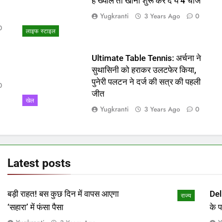
ो
हैं ख्याल तो खाना शुरू कर दें ये 4 चीजें
Yugkranti
3 Years Ago
0
0
लाइफ स्टाइल
Ultimate Table Tennis: अर्चना ने
सुथासिनी को हराकर उलटफेर किया,
पुनेरी पलटन ने दर्ज की सत्र की पहली
0
जीत
खेल
Yugkranti
3 Years Ago
0
Latest
posts
बड़ी राहत! बस कुछ दिन में वापस आएगा
Del
राज्य
‘सहारा’ में फंसा पैसा
के 
माम