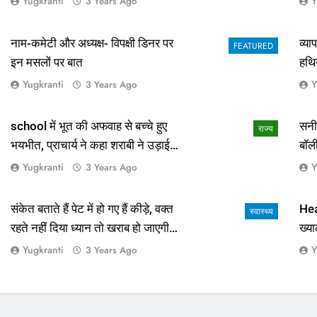
Yugkranti
Y
3 Years Ago
नाम-कमेटी और अध्यक्ष- विपक्षी डिनर पर
व्य
FEATURED
इन मसलों पर बात
हथि
Yugkranti
Y
3 Years Ago
school में भूत की अफवाह से बच्चे हुए
सनी
राज्य
भयभीत, प्राचार्य ने कहा शराबी ने उड़ाई
बॉल
अफवाह
आई 
Yugkranti
Y
3 Years Ago
संकेत बताते हैं पेट में हो गए हैं कीड़े, वक्त
Hea
स्वास्थ्य
रहते नहीं दिया ध्यान तो खराब हो जाएगी
ख्या
हालत
Yugkranti
Y
3 Years Ago