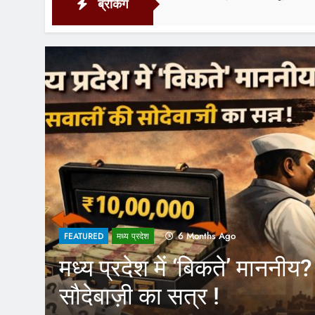
ब्रेकिंग
4 H
1 Year Ago
FEATURED
लों की
CM Yogi के फैसले स
कर्मचारियों को होगा 