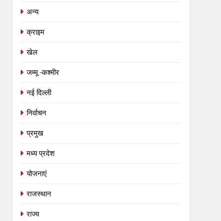
अन्य
क्राइम
खेल
जम्मू -कश्मीर
नई दिल्ली
निर्वाचन
प्रमुख
मध्य प्रदेश
योजनाएं
5
राजस्थान
रीवा के कमिश्नर का अनूठा नवाचार: हर
विद्यार्थी को मिलेगा करियर मार्गदर्शन, शिक्षा
राज्य
व्यवस्था में बदलाव की नई पहल