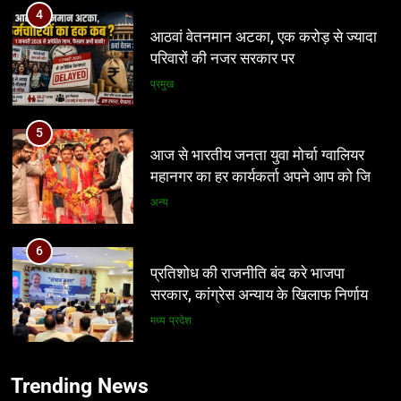
4
आठवां वेतनमान अटका, एक करोड़ से ज्यादा
परिवारों की नजर सरकार पर
प्रमुख
5
आज से भारतीय जनता युवा मोर्चा ग्वालियर
महानगर का हर कार्यकर्ता अपने आप को जिला
अध्यक्ष समझे – शिवम रानू राजावत
अन्य
6
प्रतिशोध की राजनीति बंद करे भाजपा
5
सरकार, कांग्रेस अन्याय के खिलाफ निर्णायक
आज से भारतीय जनता युवा मोर्चा ग्वालियर
संघर्ष करेगी
महानगर का हर कार्यकर्ता अपने आप को जिला
मध्य प्रदेश
अध्यक्ष समझे – शिवम रानू राजावत
अन्य
7
Trending News
पर्यटन क्विज प्रतियोगिता में 117 विद्यालयों
6