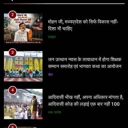
3
जन उत्थान न्यास के तत्वाधान में होगा शिक्षक
सम्मान समारोह एवं भागवत कथा का आयोजन
खेल
4
आदिवासी भीख नहीं, अपना अधिकार मांगता है,
आदिवासी कोड की लड़ाई एक बार नहीं 100
बार लड़ेंगे: उमंग सिंघार
मध्य प्रदेश
5
यूजीसी विवाद ने बढ़ाई भाजपा की मुश्किलें, अब
सबसे बड़ा सवाल—योगी पर पड़ेगा असर?
नई दिल्ली
6