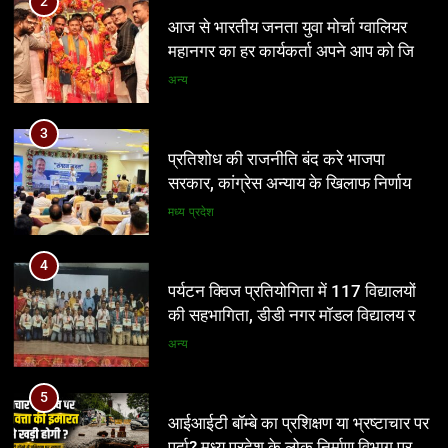
3
प्रतिशोध की राजनीति बंद करे भाजपा
सरकार, कांग्रेस अन्याय के खिलाफ निर्णायक
संघर्ष करेगी
मध्य प्रदेश
4
पर्यटन क्विज प्रतियोगिता में 117 विद्यालयों
की सहभागिता, डीडी नगर मॉडल विद्यालय रहा
प्रथम
अन्य
5
आईआईटी बॉम्बे का प्रशिक्षण या भ्रष्टाचार पर
पर्दा? मध्य प्रदेश के लोक निर्माण विभाग पर
उठे बड़े सवाल
मध्य प्रदेश
6
नवनियुक्त भाजयुमो जिला अध्यक्ष का वरिष्ठ
5
नेतृत्व के सान्निध्य और हजारों युवाओं के समक्ष