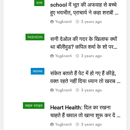
राज्य
school में भूत की अफवाह से बच्चे
हुए भयभीत, प्राचार्य ने कहा शराबी ने
उड़ाई अफवाह
Yugkranti
3 years ago
FASHION
सनी देओल की गदर के खिलाफ क्यों
था बॉलीवुड? कपिल शर्मा के शो पर
सामने आई सच्चाई
Yugkranti
3 years ago
स्वास्थ्य
संकेत बताते हैं पेट में हो गए हैं कीड़े,
वक्त रहते नहीं दिया ध्यान तो खराब हो
जाएगी हालत
Yugkranti
3 years ago
लाइफ स्टाइल
Heart Health: दिल का रखना
चाहते हैं ख्याल तो खाना शुरू कर दें ये
4 चीजें
Yugkranti
3 years ago