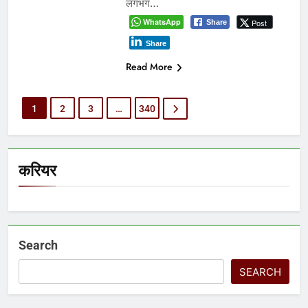
लगभग…
WhatsApp
Post
Share
Share
Read More
1
2
3
…
340
करियर
Search
SEARCH