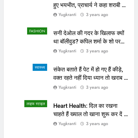
हुए भयभीत, प्राचार्य ने कहा शराबी ने
उड़ाई अफवाह
Yugkranti
3 years ago
FASHION
सनी देओल की गदर के खिलाफ क्यों
था बॉलीवुड? कपिल शर्मा के शो पर
सामने आई सच्चाई
Yugkranti
3 years ago
स्वास्थ्य
संकेत बताते हैं पेट में हो गए हैं कीड़े,
वक्त रहते नहीं दिया ध्यान तो खराब हो
जाएगी हालत
Yugkranti
3 years ago
लाइफ स्टाइल
Heart Health: दिल का रखना
चाहते हैं ख्याल तो खाना शुरू कर दें ये
4 चीजें
Yugkranti
3 years ago