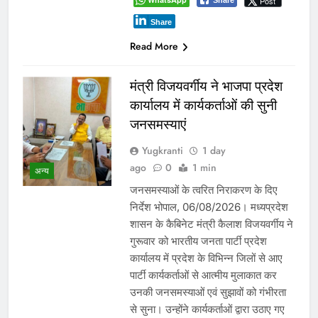
WhatsApp
Post
Share
Share
Read More
दतिया में दो माह तक खाली रहा
जिला आबकारी अधिकारी का
पद! चुनाव के दौरान पड़ोसी जिले के
भरोसे चला सिस्टम, बारोड़ पर
कार्रवाई की मांग
प्रमुख
Yugkranti
3 days
ago
0
1 mins
शासन के तबादला आदेश की खुली अवहेलना
या विभागीय संरक्षण! आबकारी आयुक्त की
कार्यप्रणाली पर भी सवाल ग्वालियर /दतिया।
मध्यप्रदेश आबकारी विभाग एक बार फिर
गंभीर प्रशासनिक सवालों के घेरे में है। दतिया