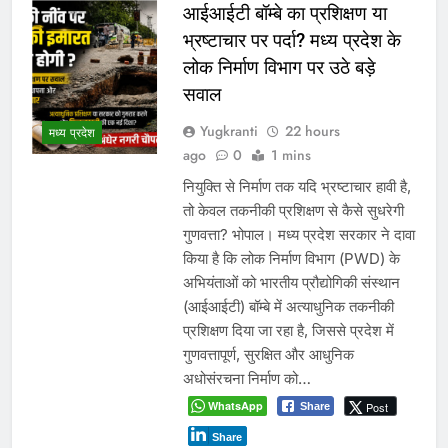
Share
Read More
बच्चों की सुरक्षा पर सरकार श्वेत
पत्र जारी करे: जीतू पटवारी
Yugkranti
1 day
ago
0
1 mins
भोपाल, 6 अगस्त 2026। मध्यप्रदेश
मध्य प्रदेश
कांग्रेस अध्यक्ष जीतू पटवारी ने प्रदेश में बच्चों
के अपहरण और गुमशुदगी के बढ़ते मामलों पर
चिंता जताते हुए मुख्यमंत्री डॉ. मोहन यादव को
पत्र लिखकर सरकार से तत्काल राज्य स्तरीय
श्वेत पत्र जारी करने की मांग की है। पटवारी
ने कहा कि बच्चों की सुरक्षा कानून-व्यवस्था का
सबसे संवेदनशील…
WhatsApp
Post
Share