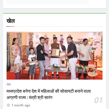
खेल
शिक्षा
02
सांदीपनि शास.मॉडल स्कूल डीडी नगर में समर कैंप का
समापन समारोह संपन्न
खेल
03
विधायक क्रिकेट प्रीमियर लीग: वार्ड क्रमांक 19, 22, 45,
57 एवं 59 की टीमों के बीच हुआ मैच
खेल
04
मंत्री श्री विश्वास सारंग ने किया ग्रीष्मकालीन खेल
प्रशिक्षण शिविर आरोह-2026 का शुभारंभ
Latest
posts
राज्य
बड़ी राहत! बस कुछ दिन में वापस
आएगा ‘सहारा’ में फंसा पैसा