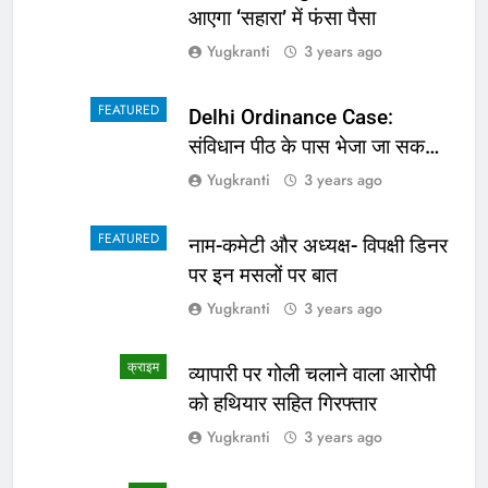
हुए भयभीत, प्राचार्य ने कहा शराबी ने
उड़ाई अफवाह
Yugkranti
3 years ago
FASHION
सनी देओल की गदर के खिलाफ क्यों
था बॉलीवुड? कपिल शर्मा के शो पर
सामने आई सच्चाई
Yugkranti
3 years ago
स्वास्थ्य
संकेत बताते हैं पेट में हो गए हैं कीड़े,
वक्त रहते नहीं दिया ध्यान तो खराब हो
जाएगी हालत
Yugkranti
3 years ago
लाइफ स्टाइल
Heart Health: दिल का रखना
चाहते हैं ख्याल तो खाना शुरू कर दें ये
4 चीजें
Yugkranti
3 years ago