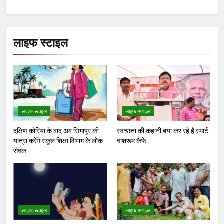
संकल्प
जरूरी तभी सुरक्षित रहेगी भावी पीढ़ी-
अभय चौधरी
आज से भारतीय जनता युवा मोर्चा
ग्वालियर महानगर का हर कार्यकर्ता
अपने आप को जिला अध्यक्ष समझे –
शिवम रानू राजावत
Yugkranti
10 minutes
अन्य
ago
0
1 mins
आगामी नगर निगम ग्वालियर के सभी 66 वार्ड,