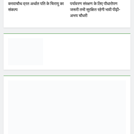
तीनों विधानसभा और लोकसभा चुनाव में
प्रचंड बहुमत से विजयश्री प्राप्त करना है युवा
मोर्चा का लक्ष्य ग्वालियर। आज से भारतीय
जनता युवा मोर्चा ग्वालियर महानगर का हर
कार्यकर्ता अपने आप को जिला अध्यक्ष समझे।
पार्टी के वरिष्ठ नेतृत्व का आभार जिन्होंने मुझे
जिले के युवाओं का…
WhatsApp
Post
Share
Share
Read More
प्रतिशोध की राजनीति बंद करे
भाजपा सरकार, कांग्रेस अन्याय के
खिलाफ निर्णायक संघर्ष करेगी
Yugkranti
2 hours
ago
0
1 mins
मध्य प्रदेश