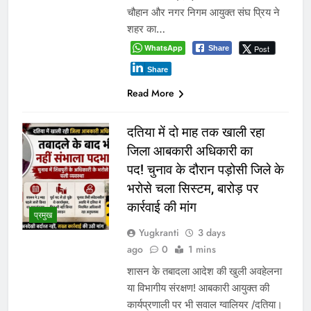
Search
SEARCH
अभी अभी
आज से भारतीय जनता युवा मोर्चा ग्वालियर महानगर का हर कार्यकर्ता अपने
आप को जिला अध्यक्ष समझे – शिवम रानू राजावत
प्रतिशोध की राजनीति बंद करे भाजपा सरकार, कांग्रेस अन्याय के
खिलाफ निर्णायक संघर्ष करेगी
पर्यटन क्विज प्रतियोगिता में 117 विद्यालयों की सहभागिता, डीडी नगर
मॉडल विद्यालय रहा प्रथम