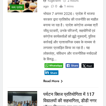
नवनियुक्त भाजयुमो जिला अध्यक्ष
का वरिष्ठ नेतृत्व के सान्निध्य और
हजारों युवाओं के समक्ष पदभार
ग्रहण समारोह कल
Yugkranti
1 day
अन्य
ago
0
1 mins
युवा संवाद के जरिये करेंगे संगठन को नई गति
और दिशा देने का है प्रयास ग्वालियर 6
अगस्त 2026। कल शुक्रवार को शाम 4
बजे राजमाता विजयाराजे सिंधिया कृषि
विश्वविद्यालय के श्री दत्तोपंत ठेंगड़ी सभागार में
नवनियुक्त भाजयुमो जिला अध्यक्ष शिवम रानू
राजावत वरिष्ठ नेतृत्व के सान्निध्य और हजारों
युवाओं के समक्ष पदभार ग्रहण करेंगे।…
WhatsApp
Post
Share
Share