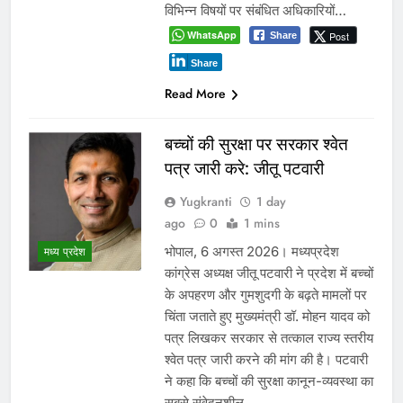
में विधानसभा चुनाव जैसे संवेदनशील दौर में
क़रीब दो माह तक लगातार जिला आबकारी
अधिकारी का पद व्यावहारिक रूप से खाली
रहने…
WhatsApp
Post
Share
Share
Read More
वादे कर मुकर जाना भाजपा की
पहचान, किसान फिर ठगे जा रहे :
कमलनाथ
Yugkranti
3 days
ago
0
1 mins
मध्य प्रदेश
पूर्व मुख्यमंत्री बोले- मूंग खरीदी और खाद
उपलब्धता के वादे पूरे नहीं हुए, सरकार
किसानों को दोबारा आंदोलन के लिए मजबूर