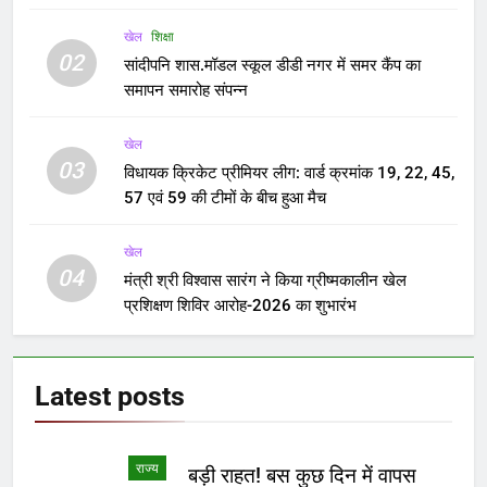
Yugkranti
3 years ago
FEATURED
Delhi Ordinance Case:
संविधान पीठ के पास भेजा जा सकता
है अध्यादेश का मामला
Yugkranti
3 years ago
FEATURED
नाम-कमेटी और अध्यक्ष- विपक्षी डिनर
पर इन मसलों पर बात
Yugkranti
3 years ago
क्राइम
व्यापारी पर गोली चलाने वाला आरोपी
को हथियार सहित गिरफ्तार
Yugkranti
3 years ago
राज्य
school में भूत की अफवाह से बच्चे