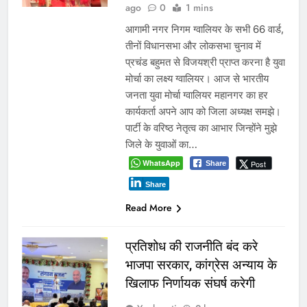
लोक निर्माण विभाग पर उठे बड़े
सवाल
Yugkranti
22 hours
मध्य प्रदेश
ago
0
1 mins
नियुक्ति से निर्माण तक यदि भ्रष्टाचार हावी है,
तो केवल तकनीकी प्रशिक्षण से कैसे सुधरेगी
गुणवत्ता? भोपाल। मध्य प्रदेश सरकार ने दावा
किया है कि लोक निर्माण विभाग (PWD) के
अभियंताओं को भारतीय प्रौद्योगिकी संस्थान
(आईआईटी) बॉम्बे में अत्याधुनिक तकनीकी
प्रशिक्षण दिया जा रहा है, जिससे प्रदेश में
गुणवत्तापूर्ण, सुरक्षित और आधुनिक
अधोसंरचना निर्माण को…
WhatsApp
Post
Share
Share
Read More