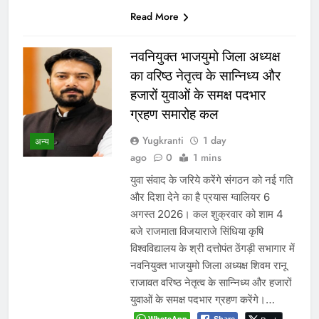
Share
Read More
ग्वालियर जलभराव: अफसरों के दौरे
और निर्देशों से नहीं, नालों/जल
निकासी पर कब्जे हटाने से निकलेगा
समाधान!
Yugkranti
2 days
अन्य
ago
0
1 mins
24 घंटे में अतिक्रमण हटाने का नोटिस आज
भी कागजों में दफन, जलभराव के बाद
प्रशासन की ‘एक्शन फोटो’ पर उठे सवाल
ग्वालियर 5 अगस्त 2026। पिछले 24 घंटों
की लगातार बारिश के बाद शहर के कई हिस्से
जलमग्न हो गए। इसके बाद कलेक्टर रुचिका
चौहान और नगर निगम आयुक्त संघ प्रिय ने
शहर का…