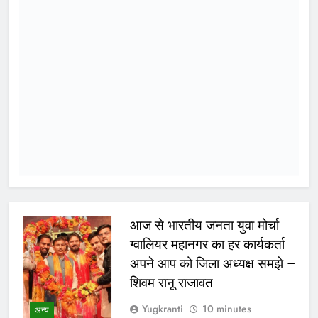
ago
0
1 mins
अन्य
ग्वालियर 7 अगस्त 2026। मध्यप्रदेश
टूरिज्म बोर्ड, जिला पुरातत्व, पर्यटन एवं
संस्कृति समिति तथा स्कूल शिक्षा विभाग के
संयुक्त तत्वावधान में शुक्रवार को भारतीय
पर्यटन एवं यात्रा प्रबंधन संस्थान
(आईआईटीटीएम), ग्वालियर में पर्यटन क्विज
प्रतियोगिता-2026 का आयोजन किया गया।
प्रतियोगिता में पंजीकृत 166 विद्यालयों में से
117 विद्यालयों ने सहभागिता दर्ज कराई।
प्रत्येक विद्यालय से…
WhatsApp
Post
Share
Share
Read More
आईआईटी बॉम्बे का प्रशिक्षण या
भ्रष्टाचार पर पर्दा? मध्य प्रदेश के