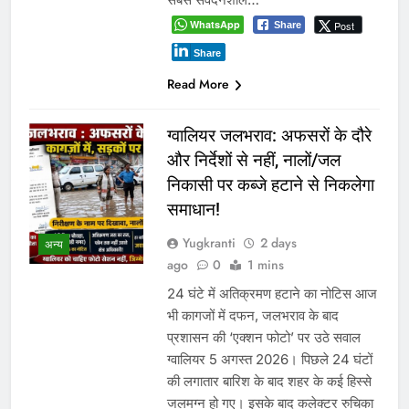
कर रही है। भोपाल, 4 अगस्त 2026। पूर्व
मुख्यमंत्री ने भाजपा सरकार पर किसानों से
किए गए वादे पूरे नहीं करने का आरोप लगाया
है। उन्होंने कहा कि पिछले सप्ताह किसानों के
आंदोलन के…
WhatsApp
Post
Share
Share
Read More
1
2
3
…
341
करियर