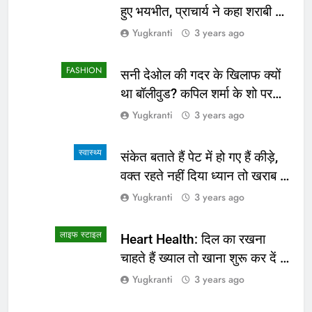
हुए भयभीत, प्राचार्य ने कहा शराबी ने
उड़ाई अफवाह
Yugkranti
3 years ago
FASHION
सनी देओल की गदर के खिलाफ क्यों
था बॉलीवुड? कपिल शर्मा के शो पर
सामने आई सच्चाई
Yugkranti
3 years ago
स्वास्थ्य
संकेत बताते हैं पेट में हो गए हैं कीड़े,
वक्त रहते नहीं दिया ध्यान तो खराब हो
जाएगी हालत
Yugkranti
3 years ago
लाइफ स्टाइल
Heart Health: दिल का रखना
चाहते हैं ख्याल तो खाना शुरू कर दें ये
4 चीजें
Yugkranti
3 years ago