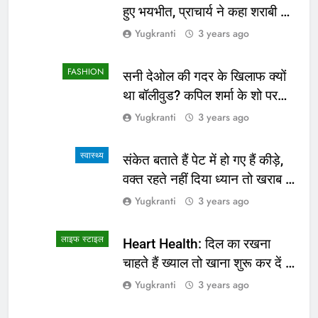
हुए भयभीत, प्राचार्य ने कहा शराबी ने
उड़ाई अफवाह
Yugkranti
3 years ago
FASHION
सनी देओल की गदर के खिलाफ क्यों
था बॉलीवुड? कपिल शर्मा के शो पर
सामने आई सच्चाई
Yugkranti
3 years ago
स्वास्थ्य
संकेत बताते हैं पेट में हो गए हैं कीड़े,
वक्त रहते नहीं दिया ध्यान तो खराब हो
जाएगी हालत
Yugkranti
3 years ago
लाइफ स्टाइल
Heart Health: दिल का रखना
चाहते हैं ख्याल तो खाना शुरू कर दें ये
4 चीजें
Yugkranti
3 years ago