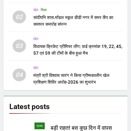
Yugkranti
3 years ago
FEATURED
Delhi Ordinance Case:
संविधान पीठ के पास भेजा जा सकता
है अध्यादेश का मामला
Yugkranti
3 years ago
FEATURED
नाम-कमेटी और अध्यक्ष- विपक्षी डिनर
पर इन मसलों पर बात
Yugkranti
3 years ago
क्राइम
व्यापारी पर गोली चलाने वाला आरोपी
को हथियार सहित गिरफ्तार
Yugkranti
3 years ago
राज्य
school में भूत की अफवाह से बच्चे