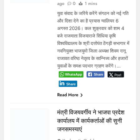
Yugkranti
1 day
अन्य
ago
0
1 mins
24 घंटे में अतिक्रमण हटाने का नोटिस आज
भी कागजों में दफन, जलभराव के बाद
प्रशासन की ‘एक्शन फोटो’ पर उठे सवाल
ग्वालियर 5 अगस्त 2026। पिछले 24 घंटों
की लगातार बारिश के बाद शहर के कई हिस्से
जलमग्न हो गए। इसके बाद कलेक्टर रुचिका
चौहान और नगर निगम आयुक्त संघ प्रिय ने
शहर का…
WhatsApp
Post
Share
Share
Read More
दतिया में दो माह तक खाली रहा
जिला आबकारी अधिकारी का
पद! चुनाव के दौरान पड़ोसी जिले के