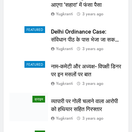
हुए भयभीत, प्राचार्य ने कहा शराबी ने
उड़ाई अफवाह
Yugkranti
3 years ago
FASHION
सनी देओल की गदर के खिलाफ क्यों
था बॉलीवुड? कपिल शर्मा के शो पर
सामने आई सच्चाई
Yugkranti
3 years ago
स्वास्थ्य
संकेत बताते हैं पेट में हो गए हैं कीड़े,
वक्त रहते नहीं दिया ध्यान तो खराब हो
जाएगी हालत
Yugkranti
3 years ago
लाइफ स्टाइल
Heart Health: दिल का रखना
चाहते हैं ख्याल तो खाना शुरू कर दें ये
4 चीजें
Yugkranti
3 years ago