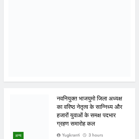
भोपाल, 6 अगस्त 2026। मध्यप्रदेश
मध्य प्रदेश
कांग्रेस अध्यक्ष जीतू पटवारी ने प्रदेश में बच्चों
के अपहरण और गुमशुदगी के बढ़ते मामलों पर
चिंता जताते हुए मुख्यमंत्री डॉ. मोहन यादव को
पत्र लिखकर सरकार से तत्काल राज्य स्तरीय
श्वेत पत्र जारी करने की मांग की है। पटवारी
ने कहा कि बच्चों की सुरक्षा कानून-व्यवस्था का
सबसे संवेदनशील…
WhatsApp
Post
Share
Share
Read More
ग्वालियर जलभराव: अफसरों के दौरे
और निर्देशों से नहीं, नालों/जल
निकासी पर कब्जे हटाने से निकलेगा
समाधान!