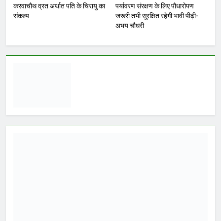
और दिशा देने का है प्रयास ग्वालियर 6
अगस्त 2026। कल शुक्रवार को शाम 4
बजे राजमाता विजयाराजे सिंधिया कृषि
विश्वविद्यालय के श्री दत्तोपंत ठेंगड़ी सभागार में
नवनियुक्त भाजयुमो जिला अध्यक्ष शिवम रानू
राजावत वरिष्ठ नेतृत्व के सान्निध्य और हजारों
युवाओं के समक्ष पदभार ग्रहण करेंगे।…
WhatsApp
Post
Share
Share
Read More
मंत्री विजयवर्गीय ने भाजपा प्रदेश
कार्यालय में कार्यकर्ताओं की सुनी
जनसमस्याएं
Yugkranti
6 hours
ago
0
1 min
अन्य