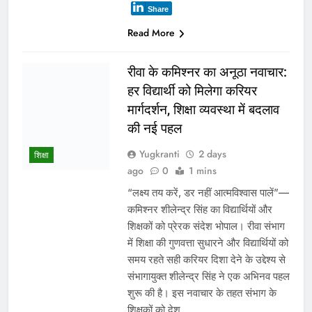
लगभग…
WhatsApp
Post
Share
Share
Read More
1
2
3
…
340
करियर
Search
SEARCH