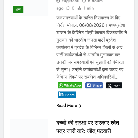
भरोसे चला सिस्टम, बारोड़ पर
कार्रवाई की मांग
प्रमुख
Yugkranti
2 days
ago
0
1 mins
शासन के तबादला आदेश की खुली अवहेलना
या विभागीय संरक्षण! आबकारी आयुक्त की
कार्यप्रणाली पर भी सवाल ग्वालियर /दतिया।
मध्यप्रदेश आबकारी विभाग एक बार फिर
गंभीर प्रशासनिक सवालों के घेरे में है। दतिया
में विधानसभा चुनाव जैसे संवेदनशील दौर में
क़रीब दो माह तक लगातार जिला आबकारी
अधिकारी का पद व्यावहारिक रूप से खाली
रहने…
WhatsApp
Post
Share
Share
Read More