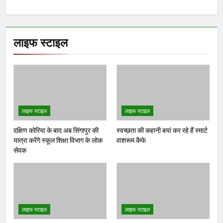
संकल्प
जरूरी तभी सुरक्षित रहेगी भावी पीढ़ी-
अभय चौधरी
नवनियुक्त भाजयुमो जिला अध्यक्ष
का वरिष्ठ नेतृत्व के सान्निध्य और
हजारों युवाओं के समक्ष पदभार
ग्रहण समारोह कल
Yugkranti
3 hours
अन्य
ago
0
1 mins
युवा संवाद के जरिये करेंगे संगठन को नई गति