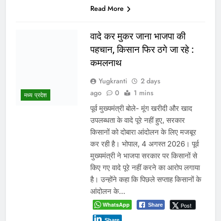
Share
Read More
इंदौर में किसके संरक्षण में चल रहा
आबकारी सिंडिकेट?
Yugkranti
3 days
ago
0
1 mins
ट्रांसफर आदेश ठंडे बस्ते में, अवैध शराब
प्रमुख
कारोबार पर भी सवाल भोपाल-इंदौर 4 जुलाई
2026। एक ओर मध्य प्रदेश के मुख्यमंत्री
डॉ. मोहन यादव का गृह नगर उज्जैन प्रदेश
का पहला ऐसा बड़ा शहर बन चुका है, जहां
शराब की दुकानों को पूरी तरह समाप्त कर दिया
गया है। वहीं दूसरी ओर मुख्यमंत्री के
प्रभार…
WhatsApp
Post
Share
Share