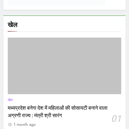
खेल
शिक्षा
02
सांदीपनि शास.मॉडल स्कूल डीडी नगर में समर कैंप का
समापन समारोह संपन्न
खेल
03
विधायक क्रिकेट प्रीमियर लीग: वार्ड क्रमांक 19, 22, 45,
57 एवं 59 की टीमों के बीच हुआ मैच
खेल
04
मंत्री श्री विश्वास सारंग ने किया ग्रीष्मकालीन खेल
प्रशिक्षण शिविर आरोह-2026 का शुभारंभ
Latest
posts
राज्य
बड़ी राहत! बस कुछ दिन में वापस
आएगा ‘सहारा’ में फंसा पैसा