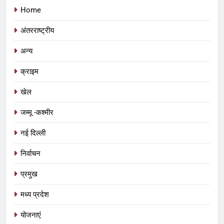
Home
अंतरराष्ट्रीय
अन्य
क्राइम
खेल
जम्मू -कश्मीर
नई दिल्ली
निर्वाचन
प्रमुख
5
रीवा के कमिश्नर का अनूठा नवाचार: हर
मध्य प्रदेश
विद्यार्थी को मिलेगा करियर मार्गदर्शन, शिक्षा
व्यवस्था में बदलाव की नई पहल
योजनाएं
शिक्षा