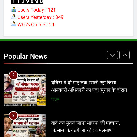
ग्वालियर जलभराव: अफसरों के दौरे और
Users Today : 121
निर्देशों से नहीं, नालों/जल निकासी पर कब्जे
Users Yesterday : 849
हटाने से निकलेगा समाधान!
अन्य
Who's Online : 14
2
दतिया में दो माह तक खाली रहा जिला
आबकारी अधिकारी का पद! चुनाव के दौरान
Popular News
पड़ोसी जिले के भरोसे चला सिस्टम, बारोड़ पर
प्रमुख
कार्रवाई की मांग
3
वादे कर मुकर जाना भाजपा की पहचान,
किसान फिर ठगे जा रहे : कमलनाथ
मध्य प्रदेश
4
अवैध निर्माण पर सुप्रीम कोर्ट सख्त: राज्यों को
फटकार, अधिकारियों पर अवमानना की