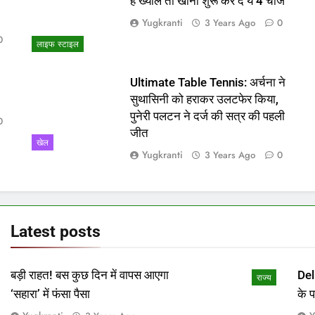
ो
हैं ख्याल तो खाना शुरू कर दें ये 4 चीजें
Yugkranti
3 Years Ago
0
0
लाइफ स्टाइल
Ultimate Table Tennis: अर्चना ने
सुथासिनी को हराकर उलटफेर किया,
पुनेरी पलटन ने दर्ज की सत्र की पहली
0
जीत
खेल
Yugkranti
3 Years Ago
0
Latest
posts
बड़ी राहत! बस कुछ दिन में वापस आएगा
Del
राज्य
‘सहारा’ में फंसा पैसा
के 
माम