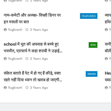
Yugkranti
Y
3 Years Ago
नाम-कमेटी और अध्यक्ष- विपक्षी डिनर पर
व्य
FEATURED
इन मसलों पर बात
हथि
Yugkranti
Y
3 Years Ago
school में भूत की अफवाह से बच्चे हुए
सनी
राज्य
भयभीत, प्राचार्य ने कहा शराबी ने उड़ाई
बॉल
अफवाह
आई 
Yugkranti
Y
3 Years Ago
संकेत बताते हैं पेट में हो गए हैं कीड़े, वक्त
Hea
स्वास्थ्य
रहते नहीं दिया ध्यान तो खराब हो जाएगी
ख्या
हालत
Yugkranti
Y
3 Years Ago