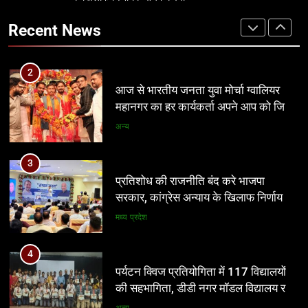
2
सरकार, कांग्रेस अन्याय के खिलाफ निर्णायक
आज से भारतीय जनता युवा मोर्चा ग्वालियर
संघर्ष करेगी
Recent News
मध्य प्रदेश
महानगर का हर कार्यकर्ता अपने आप को जिला
अध्यक्ष समझे – शिवम रानू राजावत
अन्य
4
पर्यटन क्विज प्रतियोगिता में 117 विद्यालयों
3
की सहभागिता, डीडी नगर मॉडल विद्यालय रहा
प्रतिशोध की राजनीति बंद करे भाजपा
प्रथम
अन्य
सरकार, कांग्रेस अन्याय के खिलाफ निर्णायक
संघर्ष करेगी
मध्य प्रदेश
5
आईआईटी बॉम्बे का प्रशिक्षण या भ्रष्टाचार पर
4
पर्दा? मध्य प्रदेश के लोक निर्माण विभाग पर
पर्यटन क्विज प्रतियोगिता में 117 विद्यालयों
उठे बड़े सवाल
मध्य प्रदेश
की सहभागिता, डीडी नगर मॉडल विद्यालय रहा
प्रथम
अन्य
6
नवनियुक्त भाजयुमो जिला अध्यक्ष का वरिष्ठ
5
नेतृत्व के सान्निध्य और हजारों युवाओं के समक्ष
आईआईटी बॉम्बे का प्रशिक्षण या भ्रष्टाचार पर
पदभार ग्रहण समारोह कल
अन्य