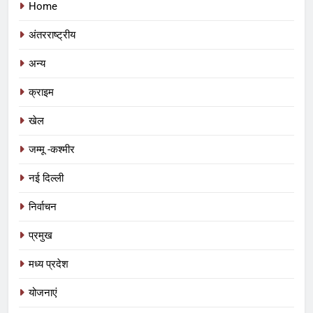
Home
अंतरराष्ट्रीय
अन्य
क्राइम
खेल
जम्मू -कश्मीर
नई दिल्ली
निर्वाचन
प्रमुख
5
मध्य प्रदेश
आईआईटी बॉम्बे का प्रशिक्षण या भ्रष्टाचार पर
पर्दा? मध्य प्रदेश के लोक निर्माण विभाग पर
योजनाएं
उठे बड़े सवाल
मध्य प्रदेश