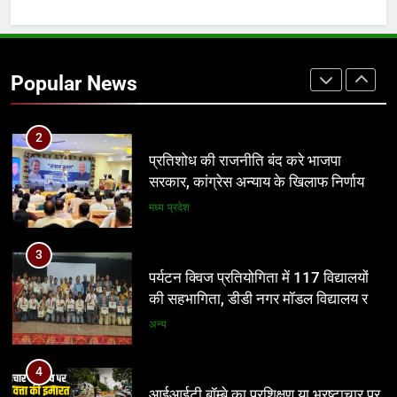
2
प्रतिशोध की राजनीति बंद करे भाजपा
सरकार, कांग्रेस अन्याय के खिलाफ निर्णायक
Popular News
संघर्ष करेगी
मध्य प्रदेश
3
पर्यटन क्विज प्रतियोगिता में 117 विद्यालयों
की सहभागिता, डीडी नगर मॉडल विद्यालय रहा
प्रथम
अन्य
4
आईआईटी बॉम्बे का प्रशिक्षण या भ्रष्टाचार पर
पर्दा? मध्य प्रदेश के लोक निर्माण विभाग पर
उठे बड़े सवाल
मध्य प्रदेश
5
नवनियुक्त भाजयुमो जिला अध्यक्ष का वरिष्ठ