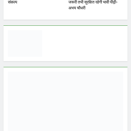
संकल्प
जरूरी तभी सुरक्षित रहेगी भावी पीढ़ी-
अभय चौधरी
नवनियुक्त भाजयुमो जिला अध्यक्ष
का वरिष्ठ नेतृत्व के सान्निध्य और
हजारों युवाओं के समक्ष पदभार
ग्रहण समारोह कल
Yugkranti
3 hours
अन्य
ago
0
1 mins
युवा संवाद के जरिये करेंगे संगठन को नई गति