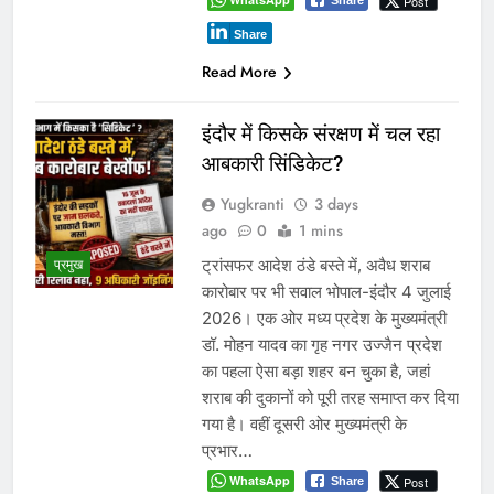
लगभग…
WhatsApp
Post
Share
Share
Read More
1
2
3
…
340
करियर
Search
SEARCH