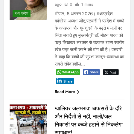
भरोसे चला सिस्टम, बारोड़ पर
कार्रवाई की मांग
प्रमुख
Yugkranti
2 days
ago
0
1 mins
शासन के तबादला आदेश की खुली अवहेलना
या विभागीय संरक्षण! आबकारी आयुक्त की
कार्यप्रणाली पर भी सवाल ग्वालियर /दतिया।
मध्यप्रदेश आबकारी विभाग एक बार फिर
गंभीर प्रशासनिक सवालों के घेरे में है। दतिया
में विधानसभा चुनाव जैसे संवेदनशील दौर में
क़रीब दो माह तक लगातार जिला आबकारी
अधिकारी का पद व्यावहारिक रूप से खाली
रहने…
WhatsApp
Post
Share
Share
Read More