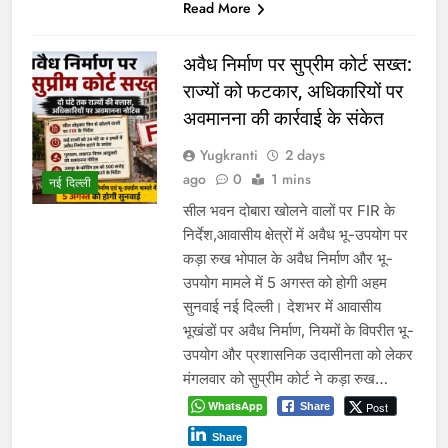
Share
Read More
इंदौर में किसके संरक्षण में चल रहा
आबकारी सिंडिकेट?
Yugkranti
3 days
ago
0
1 mins
ट्रांसफर आदेश ठंडे बस्ते में, अवैध शराब
प्रमुख
कारोबार पर भी सवाल भोपाल-इंदौर 4 जुलाई
2026। एक ओर मध्य प्रदेश के मुख्यमंत्री
डॉ. मोहन यादव का गृह नगर उज्जैन प्रदेश
का पहला ऐसा बड़ा शहर बन चुका है, जहां
शराब की दुकानों को पूरी तरह समाप्त कर दिया
गया है। वहीं दूसरी ओर मुख्यमंत्री के
प्रभार…
WhatsApp
Post
Share
Share