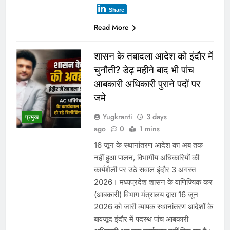
अभी अभी
नवनियुक्त भाजयुमो जिला अध्यक्ष का वरिष्ठ नेतृत्व के सान्निध्य और हजारों
युवाओं के समक्ष पदभार ग्रहण समारोह कल
मंत्री विजयवर्गीय ने भाजपा प्रदेश कार्यालय में कार्यकर्ताओं की सुनी
जनसमस्याएं
बच्चों की सुरक्षा पर सरकार श्वेत पत्र जारी करे: जीतू पटवारी
ग्वालियर जलभराव: अफसरों के दौरे और निर्देशों से नहीं, नालों/जल
निकासी पर कब्जे हटाने से निकलेगा समाधान!
दतिया में दो माह तक खाली रहा जिला आबकारी अधिकारी का पद! चुनाव के
दौरान पड़ोसी जिले के भरोसे चला सिस्टम, बारोड़ पर कार्रवाई की मांग