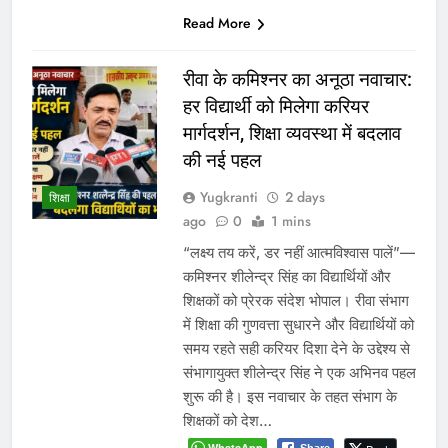
Read More
शासन के तबादला आदेश को इंदौर में
चुनौती? डेढ़ महीने बाद भी पांच
आबकारी अधिकारी पुराने पदों पर
जमे
Yugkranti
3 days
प्रमुख
ago
0
1 mins
16 जून के स्थानांतरण आदेश का अब तक
नहीं हुआ पालन, विभागीय अधिकारियों की
कार्यशैली पर उठे सवाल इंदौर 3 अगस्त
2026। मध्यप्रदेश शासन के वाणिज्यिक कर
(आबकारी) विभाग मंत्रालय द्वारा 16 जून
2026 को जारी व्यापक स्थानांतरण आदेशों के
बावजूद इंदौर में पदस्थ पांच आबकारी
अधिकारी अब तक कार्यमुक्त नहीं किए गए हैं।