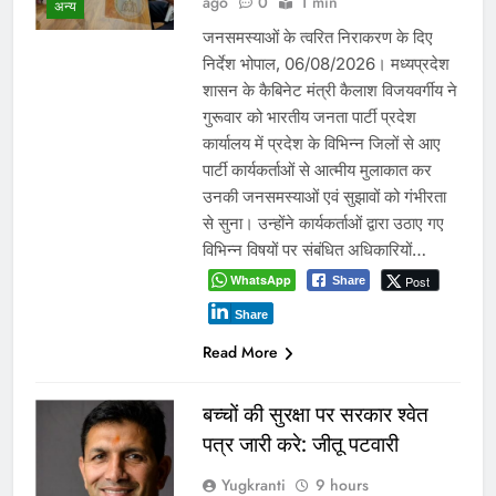
Yugkranti
1 day
अन्य
ago
0
1 mins
24 घंटे में अतिक्रमण हटाने का नोटिस आज
भी कागजों में दफन, जलभराव के बाद
प्रशासन की ‘एक्शन फोटो’ पर उठे सवाल
ग्वालियर 5 अगस्त 2026। पिछले 24 घंटों
की लगातार बारिश के बाद शहर के कई हिस्से
जलमग्न हो गए। इसके बाद कलेक्टर रुचिका
चौहान और नगर निगम आयुक्त संघ प्रिय ने
शहर का…
WhatsApp
Post
Share
Share
Read More
दतिया में दो माह तक खाली रहा
जिला आबकारी अधिकारी का
पद! चुनाव के दौरान पड़ोसी जिले के