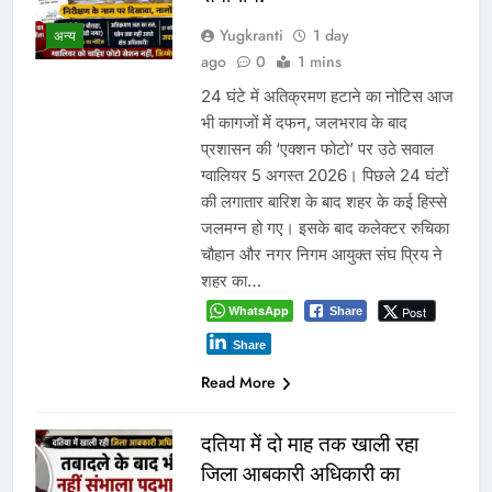
वादे कर मुकर जाना भाजपा की
पहचान, किसान फिर ठगे जा रहे :
कमलनाथ
Yugkranti
2 days
ago
0
1 mins
मध्य प्रदेश
पूर्व मुख्यमंत्री बोले- मूंग खरीदी और खाद
उपलब्धता के वादे पूरे नहीं हुए, सरकार
किसानों को दोबारा आंदोलन के लिए मजबूर
कर रही है। भोपाल, 4 अगस्त 2026। पूर्व
मुख्यमंत्री ने भाजपा सरकार पर किसानों से
किए गए वादे पूरे नहीं करने का आरोप लगाया
है। उन्होंने कहा कि पिछले सप्ताह किसानों के
आंदोलन के…
WhatsApp
Post
Share
Share
Read More