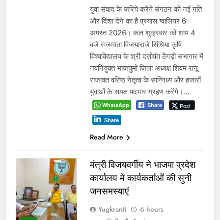
भोपाल, 6 अगस्त 2026। मध्यप्रदेश
मध्य प्रदेश
कांग्रेस अध्यक्ष जीतू पटवारी ने प्रदेश में बच्चों
के अपहरण और गुमशुदगी के बढ़ते मामलों पर
चिंता जताते हुए मुख्यमंत्री डॉ. मोहन यादव को
पत्र लिखकर सरकार से तत्काल राज्य स्तरीय
श्वेत पत्र जारी करने की मांग की है। पटवारी
ने कहा कि बच्चों की सुरक्षा कानून-व्यवस्था का
सबसे संवेदनशील…
WhatsApp
Post
Share
Share
Read More
ग्वालियर जलभराव: अफसरों के दौरे
और निर्देशों से नहीं, नालों/जल
निकासी पर कब्जे हटाने से निकलेगा
समाधान!