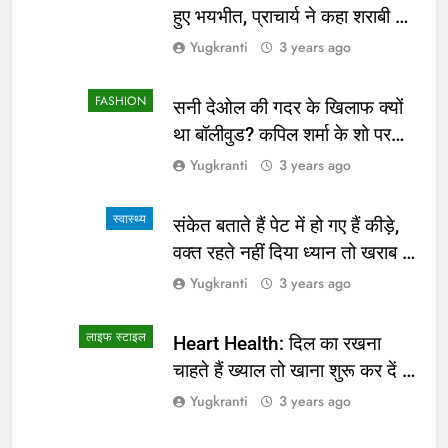
हुए भयभीत, प्राचार्य ने कहा शराबी ने
उड़ाई अफवाह
Yugkranti
3 years ago
FASHION
सनी देओल की गदर के खिलाफ क्यों
था बॉलीवुड? कपिल शर्मा के शो पर
सामने आई सच्चाई
Yugkranti
3 years ago
स्वास्थ्य
संकेत बताते हैं पेट में हो गए हैं कीड़े,
वक्त रहते नहीं दिया ध्यान तो खराब हो
जाएगी हालत
Yugkranti
3 years ago
लाइफ स्टाइल
Heart Health: दिल का रखना
चाहते हैं ख्याल तो खाना शुरू कर दें ये
4 चीजें
Yugkranti
3 years ago