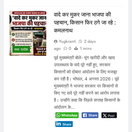
Read More
रीवा के कमिश्नर का अनूठा नवाचार:
हर विद्यार्थी को मिलेगा करियर
मार्गदर्शन, शिक्षा व्यवस्था में बदलाव
की नई पहल
Yugkranti
2 days
शिक्षा
ago
0
1 mins
“लक्ष्य तय करें, डर नहीं आत्मविश्वास पालें”—
कमिश्नर शीलेन्द्र सिंह का विद्यार्थियों और
शिक्षकों को प्रेरक संदेश भोपाल। रीवा संभाग
में शिक्षा की गुणवत्ता सुधारने और विद्यार्थियों को
समय रहते सही करियर दिशा देने के उद्देश्य से
संभागायुक्त शीलेन्द्र सिंह ने एक अभिनव पहल
शुरू की है। इस नवाचार के तहत संभाग के
शिक्षकों को देश…
WhatsApp
Post
Share