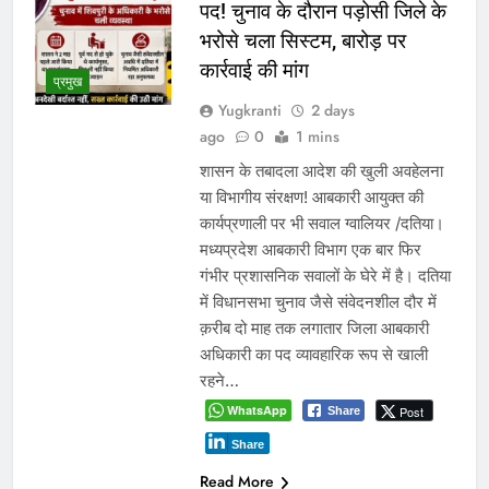
अवैध निर्माण पर सुप्रीम कोर्ट सख्त:
राज्यों को फटकार, अधिकारियों पर
अवमानना की कार्रवाई के संकेत
Yugkranti
2 days
ago
0
1 mins
नई दिल्ली
सील भवन दोबारा खोलने वालों पर FIR के
निर्देश,आवासीय क्षेत्रों में अवैध भू-उपयोग पर
कड़ा रुख भोपाल के अवैध निर्माण और भू-
उपयोग मामले में 5 अगस्त को होगी अहम
सुनवाई नई दिल्ली। देशभर में आवासीय
भूखंडों पर अवैध निर्माण, नियमों के विपरीत भू-
उपयोग और प्रशासनिक उदासीनता को लेकर
मंगलवार को सुप्रीम कोर्ट ने कड़ा रुख…
WhatsApp
Post
Share
Share