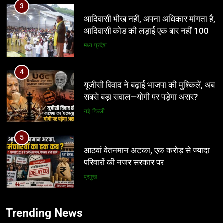
4
यूजीसी विवाद ने बढ़ाई भाजपा की मुश्किलें, अब
सबसे बड़ा सवाल—योगी पर पड़ेगा असर?
नई दिल्ली
5
आठवां वेतनमान अटका, एक करोड़ से ज्यादा
परिवारों की नजर सरकार पर
प्रमुख
6
5
आज से भारतीय जनता युवा मोर्चा ग्वालियर
आठवां वेतनमान अटका, एक करोड़ से ज्यादा
महानगर का हर कार्यकर्ता अपने आप को जिला
परिवारों की नजर सरकार पर
अध्यक्ष समझे – शिवम रानू राजावत
अन्य
प्रमुख
Trending News
7