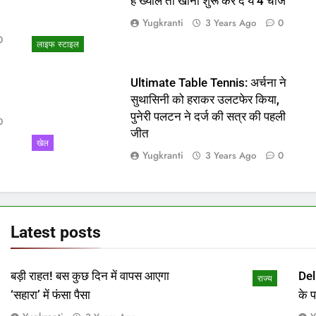
ो
हैं ख्याल तो खाना शुरू कर दें ये 4 चीजें
Yugkranti
3 Years Ago
0
0
लाइफ स्टाइल
Ultimate Table Tennis: अर्चना ने
सुथासिनी को हराकर उलटफेर किया,
पुनेरी पलटन ने दर्ज की सत्र की पहली
0
जीत
खेल
Yugkranti
3 Years Ago
0
Latest
posts
बड़ी राहत! बस कुछ दिन में वापस आएगा
Del
राज्य
‘सहारा’ में फंसा पैसा
के 
माम