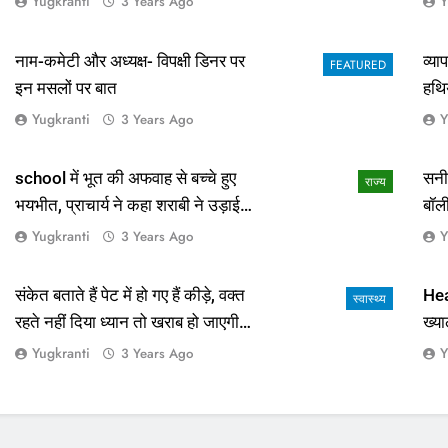
Yugkranti
Y
3 Years Ago
नाम-कमेटी और अध्यक्ष- विपक्षी डिनर पर
व्य
FEATURED
इन मसलों पर बात
हथि
Yugkranti
Y
3 Years Ago
school में भूत की अफवाह से बच्चे हुए
सनी
राज्य
भयभीत, प्राचार्य ने कहा शराबी ने उड़ाई
बॉल
अफवाह
आई 
Yugkranti
Y
3 Years Ago
संकेत बताते हैं पेट में हो गए हैं कीड़े, वक्त
Hea
स्वास्थ्य
रहते नहीं दिया ध्यान तो खराब हो जाएगी
ख्या
हालत
Yugkranti
Y
3 Years Ago