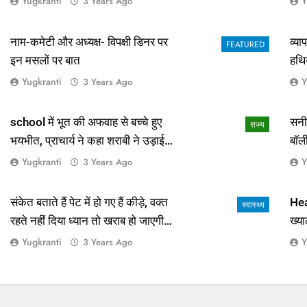
Yugkranti
Y
3 Years Ago
नाम-कमेटी और अध्यक्ष- विपक्षी डिनर पर
व्य
FEATURED
इन मसलों पर बात
हथि
Yugkranti
Y
3 Years Ago
school में भूत की अफवाह से बच्चे हुए
सनी
राज्य
भयभीत, प्राचार्य ने कहा शराबी ने उड़ाई
बॉल
अफवाह
आई 
Yugkranti
Y
3 Years Ago
संकेत बताते हैं पेट में हो गए हैं कीड़े, वक्त
Hea
स्वास्थ्य
रहते नहीं दिया ध्यान तो खराब हो जाएगी
ख्या
हालत
Yugkranti
Y
3 Years Ago