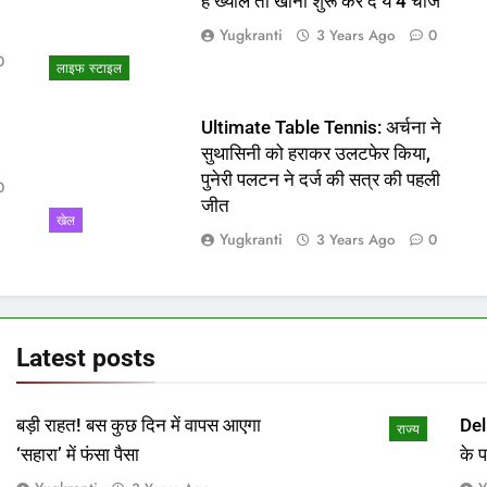
ो
हैं ख्याल तो खाना शुरू कर दें ये 4 चीजें
Yugkranti
3 Years Ago
0
0
लाइफ स्टाइल
Ultimate Table Tennis: अर्चना ने
सुथासिनी को हराकर उलटफेर किया,
पुनेरी पलटन ने दर्ज की सत्र की पहली
0
जीत
खेल
Yugkranti
3 Years Ago
0
Latest
posts
बड़ी राहत! बस कुछ दिन में वापस आएगा
Del
राज्य
‘सहारा’ में फंसा पैसा
के 
माम