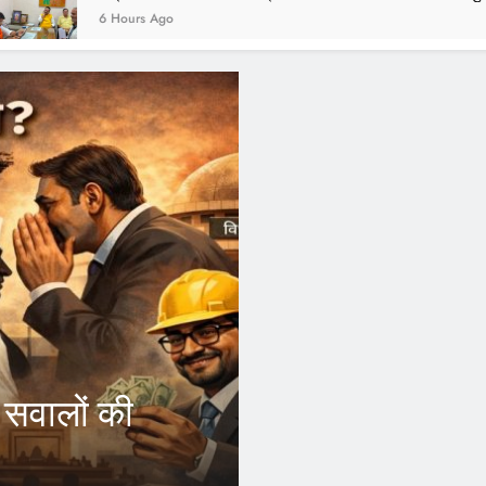
Ago
FEATU
आरए
सले से आउटसोर्स
कां
होगा फायदा, अब अपने जिले
इंदौर।भ