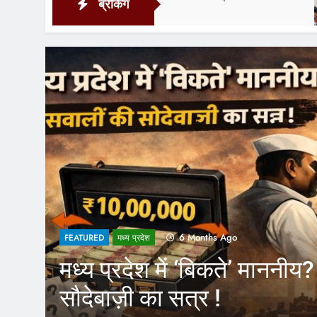
ब्रेकिंग
6 Hours 
1 Year Ago
FEATURED
य? सवालों की
CM Yogi के फै
कर्मचारियों को 