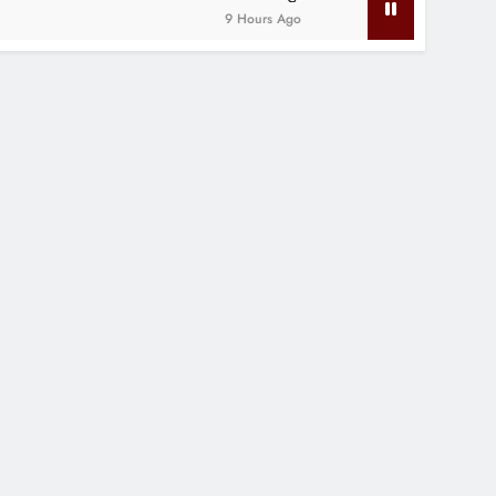
9 Hours Ago
2 Years Ago
RED
सएस और जनसंघ चाहते थे कि मैं भी
ग्रेस छोड़ उनके साथ चला जाऊं
ारतीय राष्ट्रीय कांग्रेस के महासचिव दिग्विजय सिंह शनिवार को इंदौर आए। वे कुछ कां