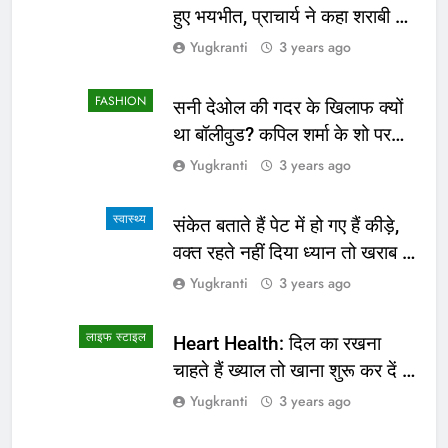
हुए भयभीत, प्राचार्य ने कहा शराबी ने
उड़ाई अफवाह
Yugkranti
3 years ago
FASHION
सनी देओल की गदर के खिलाफ क्यों
था बॉलीवुड? कपिल शर्मा के शो पर
सामने आई सच्चाई
Yugkranti
3 years ago
स्वास्थ्य
संकेत बताते हैं पेट में हो गए हैं कीड़े,
वक्त रहते नहीं दिया ध्यान तो खराब हो
जाएगी हालत
Yugkranti
3 years ago
लाइफ स्टाइल
Heart Health: दिल का रखना
चाहते हैं ख्याल तो खाना शुरू कर दें ये
4 चीजें
Yugkranti
3 years ago