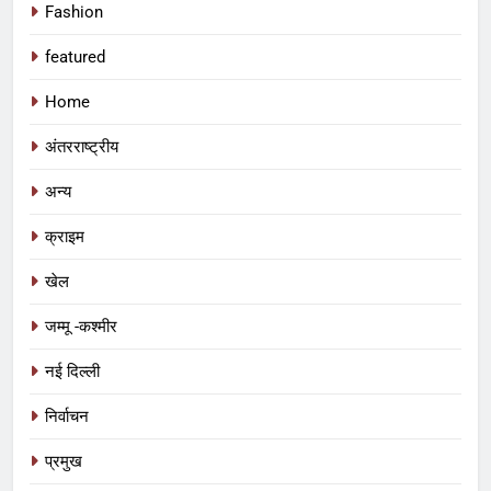
Fashion
featured
Home
अंतरराष्ट्रीय
अन्य
क्राइम
खेल
जम्मू -कश्मीर
नई दिल्ली
निर्वाचन
प्रमुख
5
आईआईटी बॉम्बे का प्रशिक्षण या भ्रष्टाचार पर