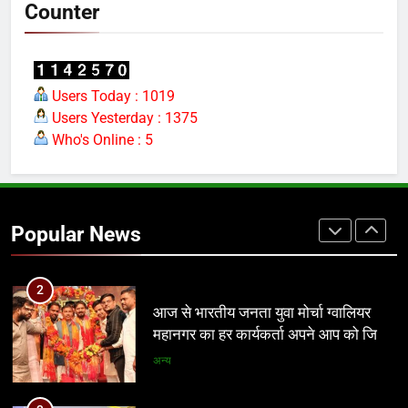
मध्य प्रदेश
Counter
1
आठवां वेतनमान अटका, एक करोड़ से ज्यादा
परिवारों की नजर सरकार पर
Users Today : 1019
Users Yesterday : 1375
प्रमुख
Who's Online : 5
2
आज से भारतीय जनता युवा मोर्चा ग्वालियर
महानगर का हर कार्यकर्ता अपने आप को जिला
Popular News
अध्यक्ष समझे – शिवम रानू राजावत
अन्य
3
प्रतिशोध की राजनीति बंद करे भाजपा
सरकार, कांग्रेस अन्याय के खिलाफ निर्णायक
संघर्ष करेगी
मध्य प्रदेश