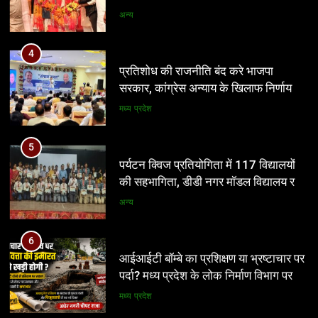
अध्यक्ष समझे – शिवम रानू राजावत
अन्य
5
पर्यटन क्विज प्रतियोगिता में 117 विद्यालयों
4
की सहभागिता, डीडी नगर मॉडल विद्यालय रहा
प्रतिशोध की राजनीति बंद करे भाजपा
प्रथम
सरकार, कांग्रेस अन्याय के खिलाफ निर्णायक
अन्य
संघर्ष करेगी
मध्य प्रदेश
6
आईआईटी बॉम्बे का प्रशिक्षण या भ्रष्टाचार पर
5
पर्दा? मध्य प्रदेश के लोक निर्माण विभाग पर
पर्यटन क्विज प्रतियोगिता में 117 विद्यालयों
उठे बड़े सवाल
की सहभागिता, डीडी नगर मॉडल विद्यालय रहा
मध्य प्रदेश
प्रथम
अन्य
7
नवनियुक्त भाजयुमो जिला अध्यक्ष का वरिष्ठ
6
नेतृत्व के सान्निध्य और हजारों युवाओं के समक्ष
आईआईटी बॉम्बे का प्रशिक्षण या भ्रष्टाचार पर
पदभार ग्रहण समारोह कल
पर्दा? मध्य प्रदेश के लोक निर्माण विभाग पर
अन्य
उठे बड़े सवाल
मध्य प्रदेश
8