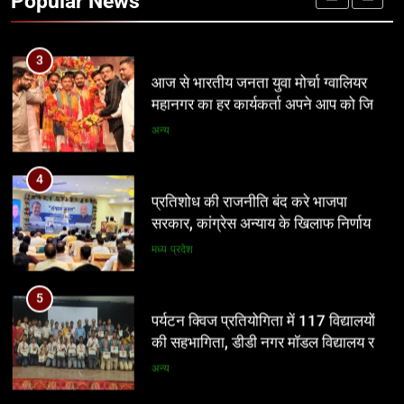
Popular News
प्रमुख
3
आज से भारतीय जनता युवा मोर्चा ग्वालियर
महानगर का हर कार्यकर्ता अपने आप को जिला
अध्यक्ष समझे – शिवम रानू राजावत
अन्य
4
प्रतिशोध की राजनीति बंद करे भाजपा
सरकार, कांग्रेस अन्याय के खिलाफ निर्णायक
संघर्ष करेगी
मध्य प्रदेश
5
पर्यटन क्विज प्रतियोगिता में 117 विद्यालयों
की सहभागिता, डीडी नगर मॉडल विद्यालय रहा
प्रथम
अन्य