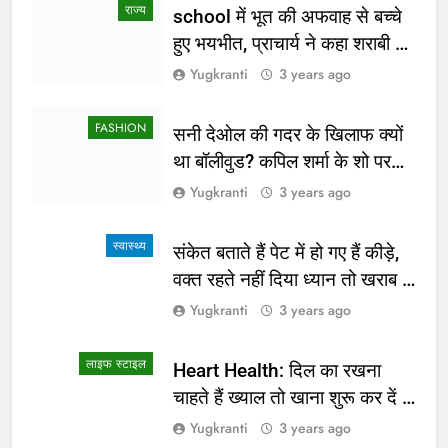
राज्य
school में भूत की अफवाह से बच्चे
हुए भयभीत, प्राचार्य ने कहा शराबी ने
उड़ाई अफवाह
Yugkranti
3 years ago
FASHION
सनी देओल की गदर के खिलाफ क्यों
था बॉलीवुड? कपिल शर्मा के शो पर
सामने आई सच्चाई
Yugkranti
3 years ago
स्वास्थ्य
संकेत बताते हैं पेट में हो गए हैं कीड़े,
वक्त रहते नहीं दिया ध्यान तो खराब हो
जाएगी हालत
Yugkranti
3 years ago
लाइफ स्टाइल
Heart Health: दिल का रखना
चाहते हैं ख्याल तो खाना शुरू कर दें ये
4 चीजें
Yugkranti
3 years ago