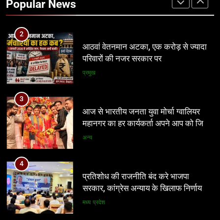
Popular News
प्रमुख
3
आज से भारतीय जनता युवा मोर्चा ग्वालियर
महानगर का हर कार्यकर्ता अपने आप को जिला
अध्यक्ष समझे – शिवम रानू राजावत
अन्य
4
प्रतिशोध की राजनीति बंद करे भाजपा
सरकार, कांग्रेस अन्याय के खिलाफ निर्णायक
संघर्ष करेगी
मध्य प्रदेश
5
पर्यटन क्विज प्रतियोगिता में 117 विद्यालयों
की सहभागिता, डीडी नगर मॉडल विद्यालय रहा
प्रथम
अन्य