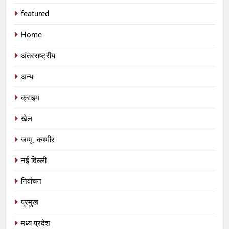
featured
Home
अंतरराष्ट्रीय
अन्य
क्राइम
खेल
जम्मू -कश्मीर
नई दिल्ली
निर्वाचन
प्रमुख
5
पर्यटन क्विज प्रतियोगिता में 117 विद्यालयों
मध्य प्रदेश
की सहभागिता, डीडी नगर मॉडल विद्यालय रहा