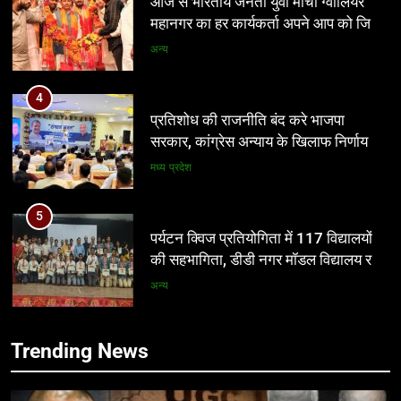
प्रतिशोध की राजनीति बंद करे भाजपा
सरकार, कांग्रेस अन्याय के खिलाफ निर्णायक
संघर्ष करेगी
मध्य प्रदेश
5
पर्यटन क्विज प्रतियोगिता में 117 विद्यालयों
की सहभागिता, डीडी नगर मॉडल विद्यालय रहा
प्रथम
अन्य
6
आईआईटी बॉम्बे का प्रशिक्षण या भ्रष्टाचार पर
5
पर्दा? मध्य प्रदेश के लोक निर्माण विभाग पर
पर्यटन क्विज प्रतियोगिता में 117 विद्यालयों
उठे बड़े सवाल
की सहभागिता, डीडी नगर मॉडल विद्यालय रहा
मध्य प्रदेश
प्रथम
अन्य
7
Trending News
नवनियुक्त भाजयुमो जिला अध्यक्ष का वरिष्ठ
6
नेतृत्व के सान्निध्य और हजारों युवाओं के समक्ष
आईआईटी बॉम्बे का प्रशिक्षण या भ्रष्टाचार पर
पदभार ग्रहण समारोह कल