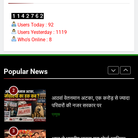
1
यूजीसी विवाद ने बढ़ाई भाजपा की मुश्किलें, अब
सबसे बड़ा सवाल—योगी पर पड़ेगा असर?
Users Today : 92
Users Yesterday : 1119
नई दिल्ली
Who's Online : 8
2
आठवां वेतनमान अटका, एक करोड़ से ज्यादा
परिवारों की नजर सरकार पर
Popular News
प्रमुख
3
आज से भारतीय जनता युवा मोर्चा ग्वालियर
महानगर का हर कार्यकर्ता अपने आप को जिला
अध्यक्ष समझे – शिवम रानू राजावत
अन्य
4