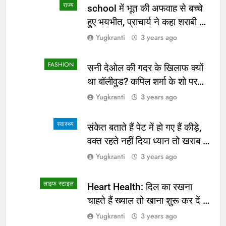
राज्य
school में भूत की अफवाह से बच्चे
हुए भयभीत, प्राचार्य ने कहा शराबी ने
उड़ाई अफवाह
Yugkranti
3 years ago
FASHION
सनी देओल की गदर के खिलाफ क्यों
था बॉलीवुड? कपिल शर्मा के शो पर
सामने आई सच्चाई
Yugkranti
3 years ago
स्वास्थ्य
संकेत बताते हैं पेट में हो गए हैं कीड़े,
वक्त रहते नहीं दिया ध्यान तो खराब हो
जाएगी हालत
Yugkranti
3 years ago
लाइफ स्टाइल
Heart Health: दिल का रखना
चाहते हैं ख्याल तो खाना शुरू कर दें ये
4 चीजें
Yugkranti
3 years ago